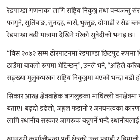
रेडपाण्डा गणनाका लागि राष्ट्रिय निकुञ्ज तथा वन्यजन्
फागुने, सुर्तिबाङ, सुनदह, बार्से, भुस्तुङ, दोगाडी र स
रेडपाण्डा बढी मात्रामा देखिने गरेको सुवेदीको भनाइ छ।
“विसं २०७२ सम्म ढोरपाटनमा रेडपाण्डा छिटपुट रूपमा थिए
ठाउँमा बाक्लो रूपमा भेटिन्छन्”, उनले भने, “अहिले कर
सङ्ख्या मुलुकभरका राष्ट्रिय निकुञ्जमा भएको भन्दा बढी ह
सिकार आरक्ष क्षेत्रबाहेक बागलुङका माथिल्लो वनक्षेत्रम
बताए। बढ्दो डढेलो, जङ्गल फडानी र जनघनत्वका कारण 
लागि स्थानीय सरकार जागरूक बन्नुपर्ने भन्दै स्थानीयलाई
खासगरी कर्णालीभन्दा पूर्वी क्षेत्रको उच्च पहाडी र हिमाल