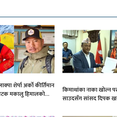
ाक्पा शेर्पा अर्को कीर्तिमान
किमाथांका नाका खोल्न परराष्
ौ पटक मकालु हिमालको
साउदसँग सांसद दिपक ख
माग