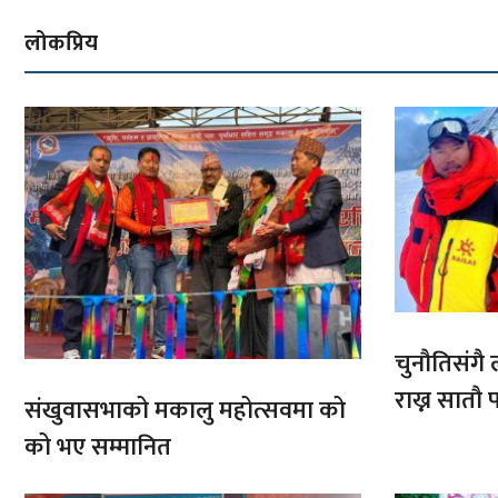
लोकप्रिय
चुनौतिसंगै ल
राख्न सात
संखुवासभाको मकालु महोत्सवमा को
आरोहणमा
को भए सम्मानित