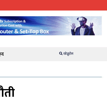
ुद
खोज्नुहोस
नौती