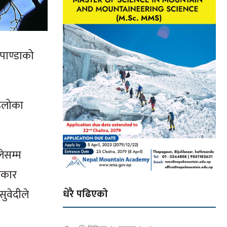
डपाण्डाको
ढेलोका
ेसम्म
िकार
ुवेदीले
धेरै पढिएको