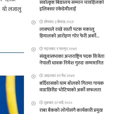
सर्वोत्कृष्ट बिद्यालय सम्मान चावहिलको
छ। यो लजालु
इलिक्सर एकेडेमीलाई
सोमवार, ३ बैशाख, २०८१
लाक्पाले राखे सातौ पटक मकालु
हिमालको आरोहण गरेर फेरी अर्को
कीर्तिमान
मङ्लबार, ९ फाल्गुन, २०७९
संखुवासभाका अन्तराष्ट्रिय पदक विजेता
नेपाली धावक निमेश गुरुङ सम्ममानित
आइतवार, १९ चैत्र, २०७९
बर्दिवासको घाम बोलको गितमा गायक
वाङछिरीङ भोटियाको अर्को सफलता
शुक्रबार, २२ भदौ, २०८०
राबा बैकको लोगोसंगै कार्यकारी प्रमुख