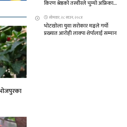
किरण श्रेष्ठको तस्वीरले चुम्यो अफ्रिकाको
चुचुरो
सोमवार, २८ साउन, २०८१
भोटखोला युवा सरोकार मञ्चले गर्यो
प्रख्यात आरोही लाक्पा शेर्पालाई सम्मान
त भोजपुरका