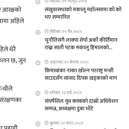
बिहिबार, १५ फाल्गुन, २०८१
र आरक्षको
संखुवासभाको मकालु महोत्सवमा को को
भए सम्मानित
लनामा अहिले
बिहिबार, १५ चैत्र, २०८०
चुनौतिसंगै लाक्पा शेर्पा अर्को कीर्तिमान
राख्न सातौ पटक मकालु हिमालको
ले धेरै
आरोहणमा
आकलन छ, जुन
आइतवार, १० बैशाख, २०८०
किमाथांका नाका खोल्न परराष्ट्र मन्त्री
साउदसँग सांसद दिपक खड्काको माग
न्थीले
शनिबार, २३ भदौ, २०८०
संरक्षणका
संघर्षशिल युथ क्लबको दास्रो अधिवेशन
सम्पन्न, अध्यक्षमा डुबा भोटे
बुधबार, ३० साउन, २०८१
था पहाडी