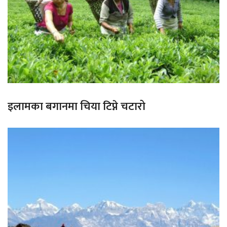
इलामका बगानमा चिया टिप्ने चटारो