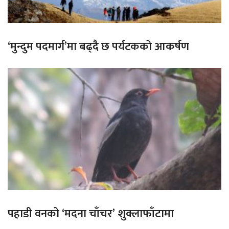
‘मुन्दुम पदमार्ग’मा बढ्दै छ पर्यटकको आकर्षण
पहाडी वनको ‘मदना चाँचर’ शुक्लाफाँटामा