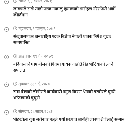
सोमवार, ३ बैशाख, २०८१
लाक्पाले राखे सातौ पटक मकालु हिमालको आरोहण गरेर फेरी अर्को
कीर्तिमान
मङ्लबार, ९ फाल्गुन, २०७९
संखुवासभाका अन्तराष्ट्रिय पदक विजेता नेपाली धावक निमेश गुरुङ
सम्ममानित
आइतवार, १९ चैत्र, २०७९
बर्दिवासको घाम बोलको गितमा गायक वाङछिरीङ भोटियाको अर्को
सफलता
शुक्रबार, २२ भदौ, २०८०
राबा बैकको लोगोसंगै कार्यकारी प्रमुख किरण श्रेष्ठको तस्वीरले चुम्यो
अफ्रिकाको चुचुरो
सोमवार, २८ साउन, २०८१
भोटखोला युवा सरोकार मञ्चले गर्यो प्रख्यात आरोही लाक्पा शेर्पालाई सम्मान