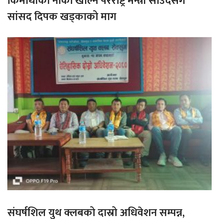
किमाथांका नाका खोल्न परराष्ट्र मन्त्री साउदसँग
सांसद दिपक खड्काको माग
संघर्षशिल युथ क्लबको दास्रो अधिवेशन सम्पन्न,