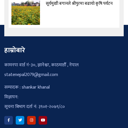
सूर्यमुखी बगानले श्रीपुरमा बढायो कृषि पर्यटन
हाम्रोबारे
कामनपा वार्ड नं-३०, ज्ञानेश्वर, काठमाडौँ , नेपाल
statenepal2079@gmail.com
सम्पादक : shankar khanal
विज्ञापन:
सूचना बिभाग दर्ता नं: ३९०१-२०७९/८०