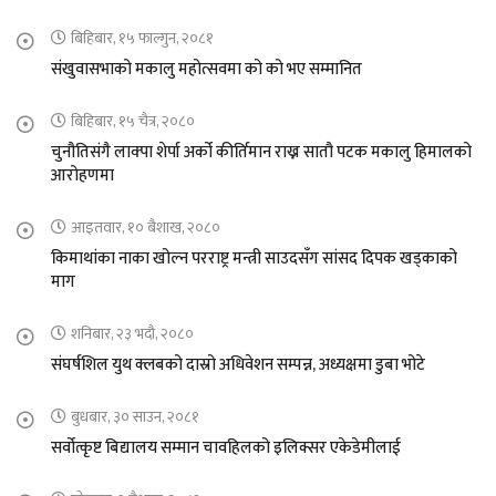
बिहिबार, १५ फाल्गुन, २०८१
संखुवासभाको मकालु महोत्सवमा को को भए सम्मानित
बिहिबार, १५ चैत्र, २०८०
चुनौतिसंगै लाक्पा शेर्पा अर्को कीर्तिमान राख्न सातौ पटक मकालु हिमालको
आरोहणमा
आइतवार, १० बैशाख, २०८०
किमाथांका नाका खोल्न परराष्ट्र मन्त्री साउदसँग सांसद दिपक खड्काको
माग
शनिबार, २३ भदौ, २०८०
संघर्षशिल युथ क्लबको दास्रो अधिवेशन सम्पन्न, अध्यक्षमा डुबा भोटे
बुधबार, ३० साउन, २०८१
सर्वोत्कृष्ट बिद्यालय सम्मान चावहिलको इलिक्सर एकेडेमीलाई