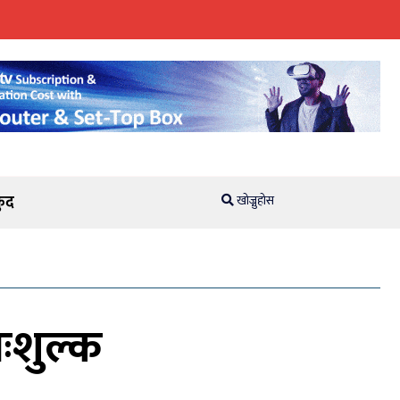
ुद
खोज्नुहोस
िःशुल्क