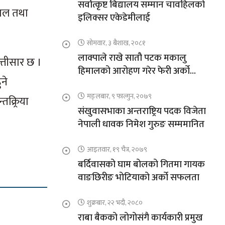
सर्वोत्कृष्ट बिद्यालय सम्मान चावहिलको
 ताल तथा
इलिक्सर एकेडेमीलाई
सोमवार, ३ बैशाख, २०८१
लाक्पाले राखे सातौ पटक मकालु
त्तीसार छ ।
हिमालको आरोहण गरेर फेरी अर्को
ने
कीर्तिमान
मङ्लबार, ९ फाल्गुन, २०७९
क्र्रिया
संखुवासभाका अन्तराष्ट्रिय पदक विजेता
नेपाली धावक निमेश गुरुङ सम्ममानित
आइतवार, १९ चैत्र, २०७९
बर्दिवासको घाम बोलको गितमा गायक
वाङछिरीङ भोटियाको अर्को सफलता
शुक्रबार, २२ भदौ, २०८०
राबा बैकको लोगोसंगै कार्यकारी प्रमुख