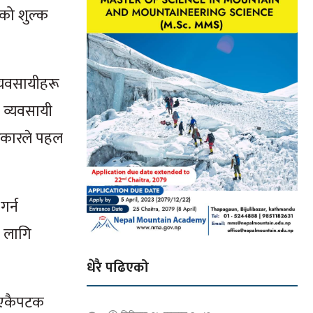
को शुल्क
व्यवसायीहरू
ेल व्यवसायी
 सरकारले पहल
गर्न
ा लागि
धेरै पढिएको
मा एकैपटक