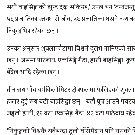
सयौँ बाह्रसिङ्गाको झुन्ड देख्न सकिन्छ,’ उनले भने ‘वन्यजन्त
५६ प्रजातिका स्तनधारी जीव, ५६ प्रजातिका घस्रने वन्यज
निकुञ्जभित्र रहेका छन् ।
उनका अनुसार शुक्लाफाँटामा विश्वमै दुर्लभ मानिएको सार
छन् । जसमा पाटेबाघ, एकसिङ्गे गैँडा, हात्ती बाह्रसिङ्गा
बँदेल आदि रहेका छन् ।
तीन सय पाँच वर्गकिलोमिटर क्षेत्रफलमा फैलिएको शुक्लाफाँटा
हजार दुई सय बढी बाह्रसिङ्गा छन् । यहाँ घुम्न आउने पर्यटक
जङ्गली हात्ती, १६ वटा एकसिङ्गे गैँडा, ४२ वटा पाठेबाघ रह
‘निकुञ्जको विश्वकै सबैभन्दा ठूलो घाँसेमैदान पनि यसको वि