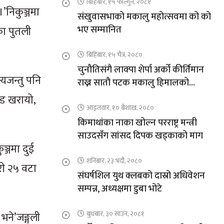
बिहिबार, १५ फाल्गुन, २०८१
।’निकुञ्जमा
संखुवासभाको मकालु महोत्सवमा को को
भए सम्मानित
का पुतली
बिहिबार, १५ चैत्र, २०८०
चुनौतिसंगै लाक्पा शेर्पा अर्को कीर्तिमान
्यजन्तु पनि
राख्न सातौ पटक मकालु हिमालको
आरोहणमा
पीड खरायो,
आइतवार, १० बैशाख, २०८०
किमाथांका नाका खोल्न परराष्ट्र मन्त्री
साउदसँग सांसद दिपक खड्काको माग
ुञ्जमा दुई
शनिबार, २३ भदौ, २०८०
गरी २५ वटा
संघर्षशिल युथ क्लबको दास्रो अधिवेशन
सम्पन्न, अध्यक्षमा डुबा भोटे
बुधबार, ३० साउन, २०८१
 भने’जङ्गली