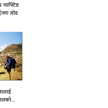
य र्‍याफ्टिङ
द्धनमा जोड
नालाई
नेपालको