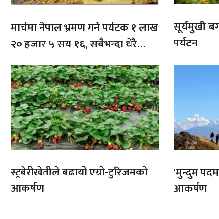
सूर्यमुखी ब
मार्चमा नेपाल भ्रमण गर्ने पर्यटक १ लाख
पर्यटन
२० हजार ५ सय १६, सबैभन्दा धेरै
भारतबाट
स्ट्रबेरीखेतीले बढायो एग्रो-टुरिजमको
‘मुन्दुम पद
आकर्षण
आकर्षण