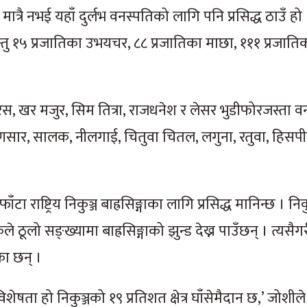
ु मात्रै नभई यहाँ दुर्लभ वनस्पतिको लागि पनि प्रसिद्ध ठाउँ हो 
न्तु १५ प्रजातिका उभयचर, ८८ प्रजातिका माछा, १११ प्रजाति
स, खर मजुर, सिम तित्रा, राजधनेश र लेसर भुडीफोरजस्ता वन
, कृष्णसार, सालक, नीलगाई, चितुवा चितल, लगुना, रतुवा, हिस
 राष्ट्रिय निकुञ्ज बाह्रसिङ्गाका लागि प्रसिद्ध मानिन्छ । निक
ले ठूलो सङ्ख्यामा बाह्रसिङ्गाको झुन्ड देख्न पाउँछन् । त्यसै
ेका छन् ।
शेषता हो निकुञ्जको १९ प्रतिशत क्षेत्र घाँसेमैदान छ,’ जोशीले