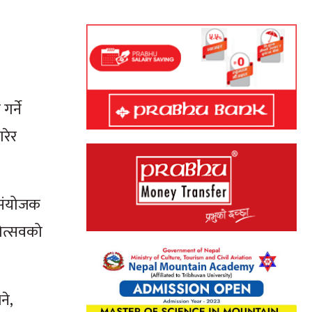
र्ने
रेर
 संयोजक
होत्सवको
ने,