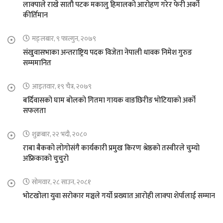
लाक्पाले राखे सातौ पटक मकालु हिमालको आरोहण गरेर फेरी अर्को
कीर्तिमान
मङ्लबार, ९ फाल्गुन, २०७९
संखुवासभाका अन्तराष्ट्रिय पदक विजेता नेपाली धावक निमेश गुरुङ
सम्ममानित
आइतवार, १९ चैत्र, २०७९
बर्दिवासको घाम बोलको गितमा गायक वाङछिरीङ भोटियाको अर्को
सफलता
शुक्रबार, २२ भदौ, २०८०
राबा बैकको लोगोसंगै कार्यकारी प्रमुख किरण श्रेष्ठको तस्वीरले चुम्यो
अफ्रिकाको चुचुरो
सोमवार, २८ साउन, २०८१
भोटखोला युवा सरोकार मञ्चले गर्यो प्रख्यात आरोही लाक्पा शेर्पालाई सम्मान