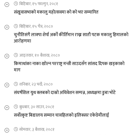
बिहिबार, १५ फाल्गुन, २०८१
संखुवासभाको मकालु महोत्सवमा को को भए सम्मानित
बिहिबार, १५ चैत्र, २०८०
चुनौतिसंगै लाक्पा शेर्पा अर्को कीर्तिमान राख्न सातौ पटक मकालु हिमालको
आरोहणमा
आइतवार, १० बैशाख, २०८०
किमाथांका नाका खोल्न परराष्ट्र मन्त्री साउदसँग सांसद दिपक खड्काको
माग
शनिबार, २३ भदौ, २०८०
संघर्षशिल युथ क्लबको दास्रो अधिवेशन सम्पन्न, अध्यक्षमा डुबा भोटे
बुधबार, ३० साउन, २०८१
सर्वोत्कृष्ट बिद्यालय सम्मान चावहिलको इलिक्सर एकेडेमीलाई
सोमवार, ३ बैशाख, २०८१