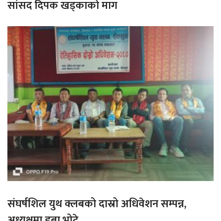
सांसद दिपक खड्काको माग
संघर्षशिल युथ क्लबको दास्रो अधिवेशन सम्पन्न,
अध्यक्षमा डुबा भोटे