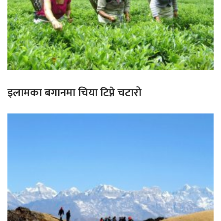
इलामका बगानमा चिया टिप्ने चटारो