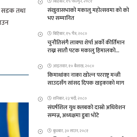
बिहिबार, १५ फाल्गुन, २०८१
्य, सडक तथा
संखुवासभाको मकालु महोत्सवमा को को
भए सम्मानित
नाउन
बिहिबार, १५ चैत्र, २०८०
चुनौतिसंगै लाक्पा शेर्पा अर्को कीर्तिमान
राख्न सातौ पटक मकालु हिमालको
आरोहणमा
आइतवार, १० बैशाख, २०८०
किमाथांका नाका खोल्न परराष्ट्र मन्त्री
साउदसँग सांसद दिपक खड्काको माग
शनिबार, २३ भदौ, २०८०
संघर्षशिल युथ क्लबको दास्रो अधिवेशन
सम्पन्न, अध्यक्षमा डुबा भोटे
बुधबार, ३० साउन, २०८१