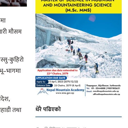
शमा
जारी मौसम
्सु-कुहिरो
 भू–भागमा
रदेश,
धेरै पढिएको
 पहाडी तथा