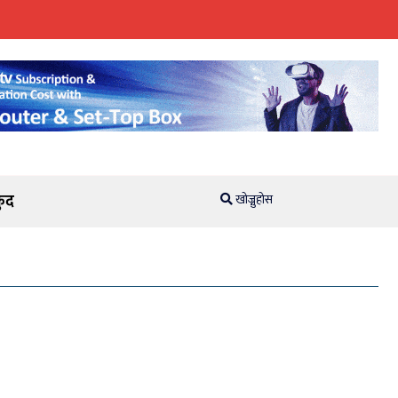
ुद
खोज्नुहोस