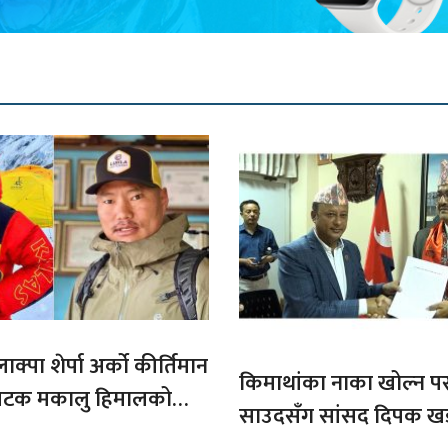
ाक्पा शेर्पा अर्को कीर्तिमान
किमाथांका नाका खोल्न परराष्
ौ पटक मकालु हिमालको
साउदसँग सांसद दिपक ख