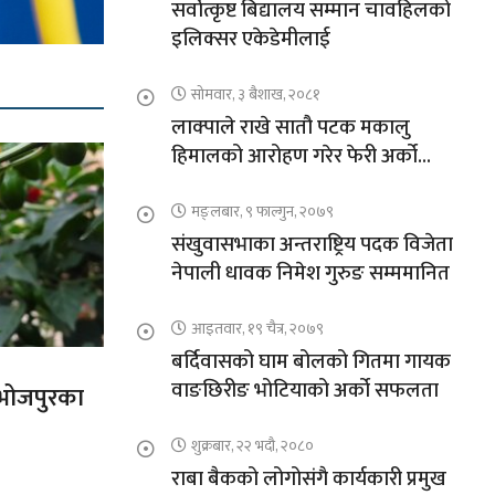
सर्वोत्कृष्ट बिद्यालय सम्मान चावहिलको
इलिक्सर एकेडेमीलाई
सोमवार, ३ बैशाख, २०८१
लाक्पाले राखे सातौ पटक मकालु
हिमालको आरोहण गरेर फेरी अर्को
कीर्तिमान
मङ्लबार, ९ फाल्गुन, २०७९
संखुवासभाका अन्तराष्ट्रिय पदक विजेता
नेपाली धावक निमेश गुरुङ सम्ममानित
आइतवार, १९ चैत्र, २०७९
बर्दिवासको घाम बोलको गितमा गायक
वाङछिरीङ भोटियाको अर्को सफलता
त भोजपुरका
शुक्रबार, २२ भदौ, २०८०
राबा बैकको लोगोसंगै कार्यकारी प्रमुख