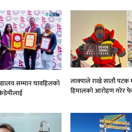
माग
लाक्पाले राखे सातौ पटक
ट बिद्यालय सम्मान चावहिलको
हिमालको आरोहण गरेर फेर
केडेमीलाई
कीर्तिमान