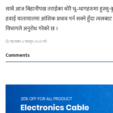
साथै आज बिहानीपख तराईका थोरै भू–भागहरुमा हुस्सु-कुह
हवाई यातायातमा आंशिक प्रभाव पर्न सक्ने हुँदा त्यस
विभागले अनुरोध गरेको छ ।
मङ्लबार, ६ फाल्गुन, २०८१ गते
Comments