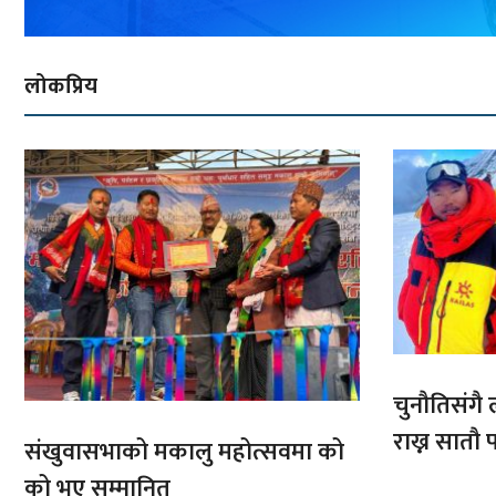
लोकप्रिय
चुनौतिसंगै ल
राख्न सात
संखुवासभाको मकालु महोत्सवमा को
आरोहणमा
को भए सम्मानित