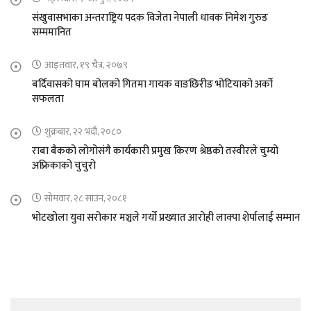
संखुवासभाका अन्तराष्ट्रिय पदक विजेता नेपाली धावक निमेश गुरुङ
सम्ममानित
आइतवार, १९ चैत्र, २०७९
बर्दिवासको घाम बोलको गितमा गायक वाङछिरीङ भोटियाको अर्को
सफलता
शुक्रबार, २२ भदौ, २०८०
राबा बैकको लोगोसंगै कार्यकारी प्रमुख किरण श्रेष्ठको तस्वीरले चुम्यो
अफ्रिकाको चुचुरो
सोमवार, २८ साउन, २०८१
भोटखोला युवा सरोकार मञ्चले गर्यो प्रख्यात आरोही लाक्पा शेर्पालाई सम्मान