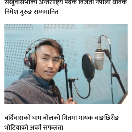
संखुवासभाका अन्तराष्ट्रिय पदक विजेता नेपाली धावक
निमेश गुरुङ सम्ममानित
बर्दिवासको घाम बोलको गितमा गायक वाङछिरीङ
भोटियाको अर्को सफलता