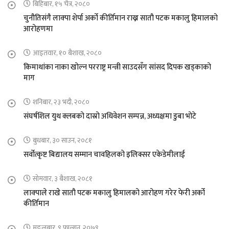
बिहिबार, १५ चैत्र, २०८०
चुनौतिसंगै लाक्पा शेर्पा अर्को कीर्तिमान राख्न सातौ पटक मकालु हिमालको
आरोहणमा
आइतवार, १० बैशाख, २०८०
किमाथांका नाका खोल्न परराष्ट्र मन्त्री साउदसँग सांसद दिपक खड्काको
माग
शनिबार, २३ भदौ, २०८०
संघर्षशिल युथ क्लबको दास्रो अधिवेशन सम्पन्न, अध्यक्षमा डुबा भोटे
बुधबार, ३० साउन, २०८१
सर्वोत्कृष्ट बिद्यालय सम्मान चावहिलको इलिक्सर एकेडेमीलाई
सोमवार, ३ बैशाख, २०८१
लाक्पाले राखे सातौ पटक मकालु हिमालको आरोहण गरेर फेरी अर्को
कीर्तिमान
मङ्लबार, ९ फाल्गुन, २०७९