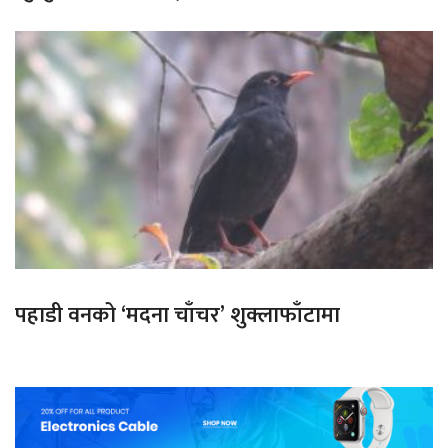
पहाडी वनको ‘मदना चाँचर’ शुक्लाफाँटामा