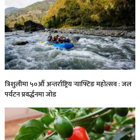
त्रिशुलीमा ५०औँ अन्तर्राष्ट्रिय र्‍याफ्टिङ महोत्सव : जल
पर्यटन प्रवर्द्धनमा जोड