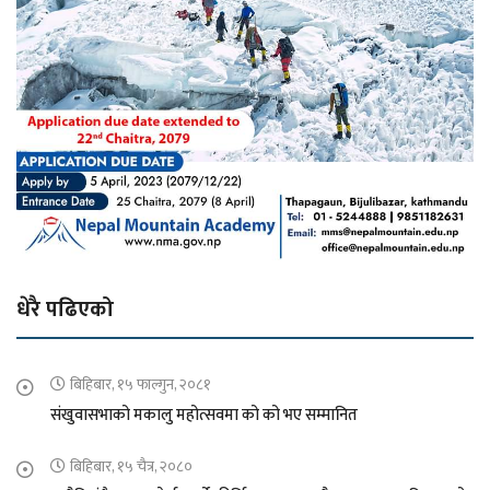
धेरै पढिएको
बिहिबार, १५ फाल्गुन, २०८१
संखुवासभाको मकालु महोत्सवमा को को भए सम्मानित
बिहिबार, १५ चैत्र, २०८०