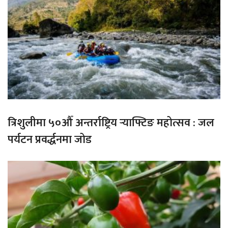
त्रिशुलीमा ५०औँ अन्तर्राष्ट्रिय र्‍याफ्टिङ महोत्सव : जल
पर्यटन प्रवर्द्धनमा जोड