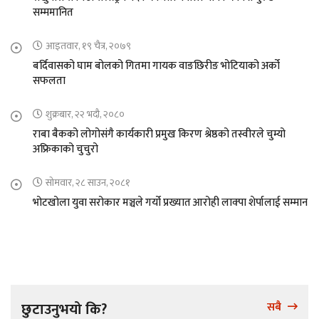
सम्ममानित
आइतवार, १९ चैत्र, २०७९
बर्दिवासको घाम बोलको गितमा गायक वाङछिरीङ भोटियाको अर्को
सफलता
शुक्रबार, २२ भदौ, २०८०
राबा बैकको लोगोसंगै कार्यकारी प्रमुख किरण श्रेष्ठको तस्वीरले चुम्यो
अफ्रिकाको चुचुरो
सोमवार, २८ साउन, २०८१
भोटखोला युवा सरोकार मञ्चले गर्यो प्रख्यात आरोही लाक्पा शेर्पालाई सम्मान
छुटाउनुभयो कि?
सबै