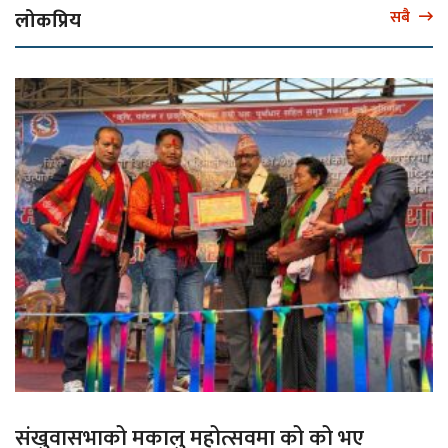
लोकप्रिय
सबै
संखुवासभाको मकालु महोत्सवमा को को भए