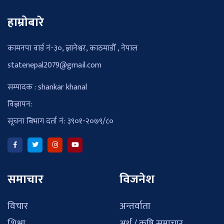
हाम्रोबारे
कामनपा वार्ड नं-३०, ज्ञानेश्वर, काठमाडौँ , नेपाल
statenepal2079@gmail.com
सम्पादक : shankar khanal
विज्ञापन:
सूचना बिभाग दर्ता नं: ३९०१-२०७९/८०
समाचार
विजनेश
विचार
अन्तर्वाता
शिक्षा
अर्थ / कृषि समाचार