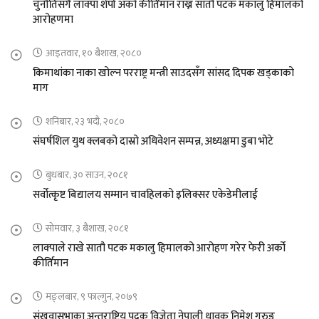
चुनौतिसंगै लाक्पा शेर्पा अर्को कीर्तिमान राख्न सातौ पटक मकालु हिमालको
आरोहणमा
आइतवार, १० बैशाख, २०८०
किमाथांका नाका खोल्न परराष्ट्र मन्त्री साउदसँग सांसद दिपक खड्काको
माग
शनिबार, २३ भदौ, २०८०
संघर्षशिल युथ क्लबको दास्रो अधिवेशन सम्पन्न, अध्यक्षमा डुबा भोटे
बुधबार, ३० साउन, २०८१
सर्वोत्कृष्ट बिद्यालय सम्मान चावहिलको इलिक्सर एकेडेमीलाई
सोमवार, ३ बैशाख, २०८१
लाक्पाले राखे सातौ पटक मकालु हिमालको आरोहण गरेर फेरी अर्को
कीर्तिमान
मङ्लबार, ९ फाल्गुन, २०७९
संखुवासभाका अन्तराष्ट्रिय पदक विजेता नेपाली धावक निमेश गुरुङ