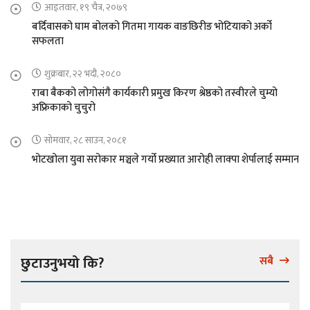
आइतवार, १९ चैत्र, २०७९
बर्दिवासको घाम बोलको गितमा गायक वाङछिरीङ भोटियाको अर्को
सफलता
शुक्रबार, २२ भदौ, २०८०
राबा बैकको लोगोसंगै कार्यकारी प्रमुख किरण श्रेष्ठको तस्वीरले चुम्यो
अफ्रिकाको चुचुरो
सोमवार, २८ साउन, २०८१
भोटखोला युवा सरोकार मञ्चले गर्यो प्रख्यात आरोही लाक्पा शेर्पालाई सम्मान
छुटाउनुभयो कि?
सबै