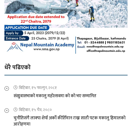
धेरै पढिएको
बिहिबार, १५ फाल्गुन, २०८१
संखुवासभाको मकालु महोत्सवमा को को भए सम्मानित
बिहिबार, १५ चैत्र, २०८०
चुनौतिसंगै लाक्पा शेर्पा अर्को कीर्तिमान राख्न सातौ पटक मकालु हिमालको
आरोहणमा