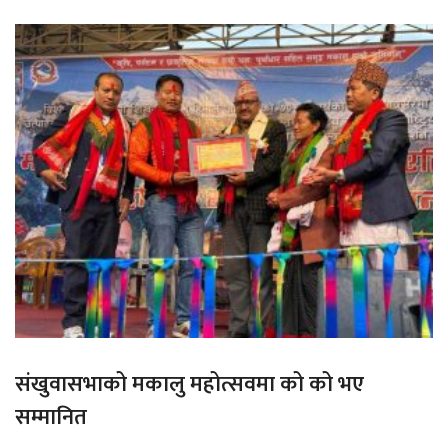
संखुवासभाको मकालु महोत्सवमा को को भए
सम्मानित