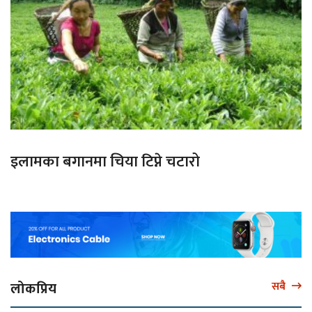
इलामका बगानमा चिया टिप्ने चटारो
लोकप्रिय
सबै