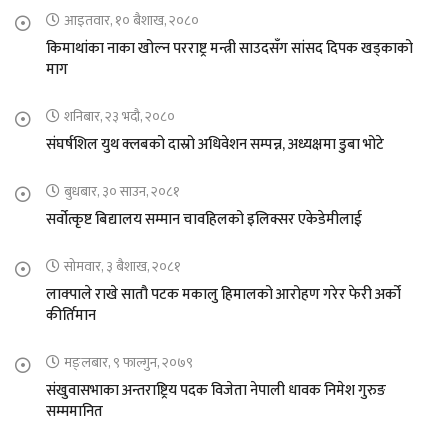
आइतवार, १० बैशाख, २०८०
किमाथांका नाका खोल्न परराष्ट्र मन्त्री साउदसँग सांसद दिपक खड्काको
माग
शनिबार, २३ भदौ, २०८०
संघर्षशिल युथ क्लबको दास्रो अधिवेशन सम्पन्न, अध्यक्षमा डुबा भोटे
बुधबार, ३० साउन, २०८१
सर्वोत्कृष्ट बिद्यालय सम्मान चावहिलको इलिक्सर एकेडेमीलाई
सोमवार, ३ बैशाख, २०८१
लाक्पाले राखे सातौ पटक मकालु हिमालको आरोहण गरेर फेरी अर्को
कीर्तिमान
मङ्लबार, ९ फाल्गुन, २०७९
संखुवासभाका अन्तराष्ट्रिय पदक विजेता नेपाली धावक निमेश गुरुङ
सम्ममानित