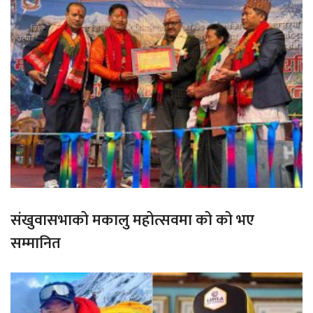
संखुवासभाको मकालु महोत्सवमा को को भए
सम्मानित