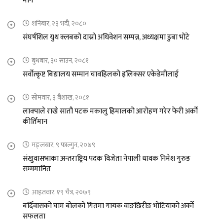
माग
शनिबार, २३ भदौ, २०८०
संघर्षशिल युथ क्लबको दास्रो अधिवेशन सम्पन्न, अध्यक्षमा डुबा भोटे
बुधबार, ३० साउन, २०८१
सर्वोत्कृष्ट बिद्यालय सम्मान चावहिलको इलिक्सर एकेडेमीलाई
सोमवार, ३ बैशाख, २०८१
लाक्पाले राखे सातौ पटक मकालु हिमालको आरोहण गरेर फेरी अर्को
कीर्तिमान
मङ्लबार, ९ फाल्गुन, २०७९
संखुवासभाका अन्तराष्ट्रिय पदक विजेता नेपाली धावक निमेश गुरुङ
सम्ममानित
आइतवार, १९ चैत्र, २०७९
बर्दिवासको घाम बोलको गितमा गायक वाङछिरीङ भोटियाको अर्को
सफलता