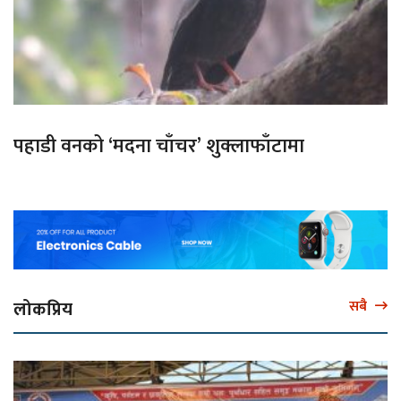
पहाडी वनको ‘मदना चाँचर’ शुक्लाफाँटामा
लोकप्रिय
सबै