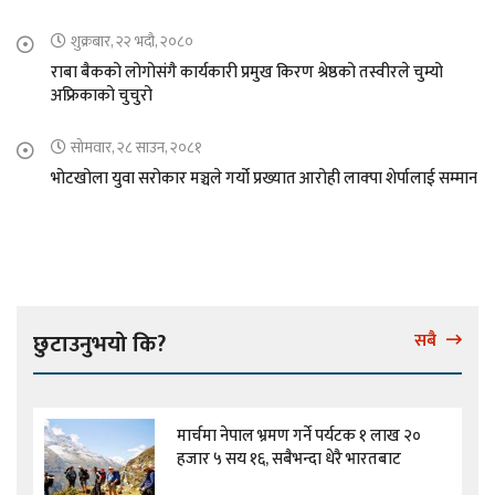
शुक्रबार, २२ भदौ, २०८०
राबा बैकको लोगोसंगै कार्यकारी प्रमुख किरण श्रेष्ठको तस्वीरले चुम्यो
अफ्रिकाको चुचुरो
सोमवार, २८ साउन, २०८१
भोटखोला युवा सरोकार मञ्चले गर्यो प्रख्यात आरोही लाक्पा शेर्पालाई सम्मान
छुटाउनुभयो कि?
सबै
मार्चमा नेपाल भ्रमण गर्ने पर्यटक १ लाख २०
हजार ५ सय १६, सबैभन्दा धेरै भारतबाट