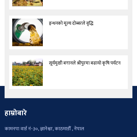
इन्धनको मूल्य दोब्बरले वृद्धि
सूर्यमुखी बगानले श्रीपुरमा बढायो कृषि पर्यटन
हाम्रोबारे
कामनपा वार्ड नं-३०, ज्ञानेश्वर, काठमाडौँ , नेपाल