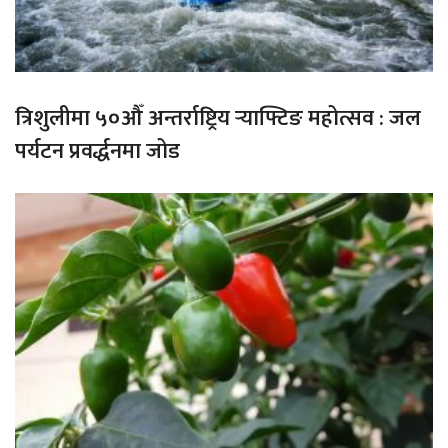
त्रिशुलीमा ५०औँ अन्तर्राष्ट्रिय र्‍याफ्टिङ महोत्सव : जल
पर्यटन प्रवर्द्धनमा जोड