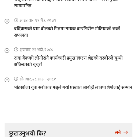
सम्ममानित
आइतवार, १९ चैत्र, २०७९
बर्दिवासको घाम बोलको गितमा गायक वाङछिरीङ भोटियाको अर्को
सफलता
शुक्रबार, २२ भदौ, २०८०
राबा बैकको लोगोसंगै कार्यकारी प्रमुख किरण श्रेष्ठको तस्वीरले चुम्यो
अफ्रिकाको चुचुरो
सोमवार, २८ साउन, २०८१
भोटखोला युवा सरोकार मञ्चले गर्यो प्रख्यात आरोही लाक्पा शेर्पालाई सम्मान
छुटाउनुभयो कि?
सबै