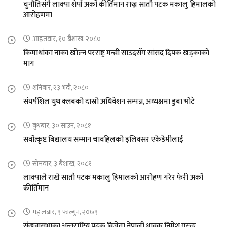
चुनौतिसंगै लाक्पा शेर्पा अर्को कीर्तिमान राख्न सातौ पटक मकालु हिमालको
आरोहणमा
आइतवार, १० बैशाख, २०८०
किमाथांका नाका खोल्न परराष्ट्र मन्त्री साउदसँग सांसद दिपक खड्काको
माग
शनिबार, २३ भदौ, २०८०
संघर्षशिल युथ क्लबको दास्रो अधिवेशन सम्पन्न, अध्यक्षमा डुबा भोटे
बुधबार, ३० साउन, २०८१
सर्वोत्कृष्ट बिद्यालय सम्मान चावहिलको इलिक्सर एकेडेमीलाई
सोमवार, ३ बैशाख, २०८१
लाक्पाले राखे सातौ पटक मकालु हिमालको आरोहण गरेर फेरी अर्को
कीर्तिमान
मङ्लबार, ९ फाल्गुन, २०७९
संखुवासभाका अन्तराष्ट्रिय पदक विजेता नेपाली धावक निमेश गुरुङ