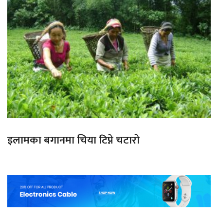
इलामका बगानमा चिया टिप्ने चटारो