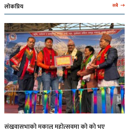
लोकप्रिय
सबै
संखुवासभाको मकालु महोत्सवमा को को भए