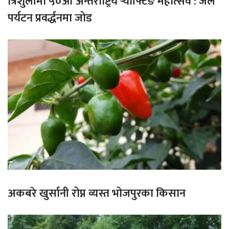
त्रिशुलीमा ५०औँ अन्तर्राष्ट्रिय र्‍याफ्टिङ महोत्सव : जल
पर्यटन प्रवर्द्धनमा जोड
अकबरे खुर्सानी रोप्न व्यस्त भोजपुरका किसान