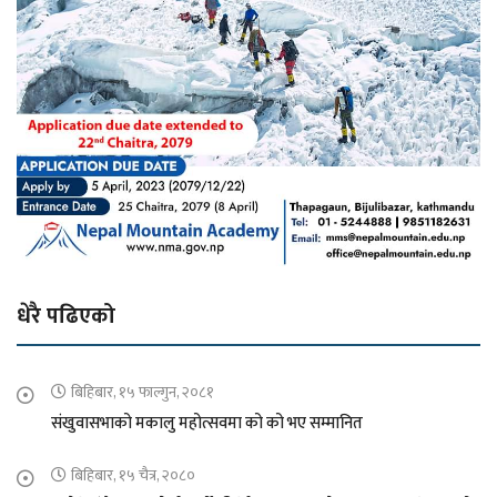
धेरै पढिएको
बिहिबार, १५ फाल्गुन, २०८१
संखुवासभाको मकालु महोत्सवमा को को भए सम्मानित
बिहिबार, १५ चैत्र, २०८०