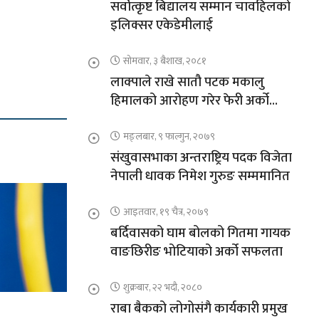
सर्वोत्कृष्ट बिद्यालय सम्मान चावहिलको
इलिक्सर एकेडेमीलाई
सोमवार, ३ बैशाख, २०८१
लाक्पाले राखे सातौ पटक मकालु
हिमालको आरोहण गरेर फेरी अर्को
कीर्तिमान
मङ्लबार, ९ फाल्गुन, २०७९
संखुवासभाका अन्तराष्ट्रिय पदक विजेता
नेपाली धावक निमेश गुरुङ सम्ममानित
आइतवार, १९ चैत्र, २०७९
बर्दिवासको घाम बोलको गितमा गायक
वाङछिरीङ भोटियाको अर्को सफलता
शुक्रबार, २२ भदौ, २०८०
राबा बैकको लोगोसंगै कार्यकारी प्रमुख