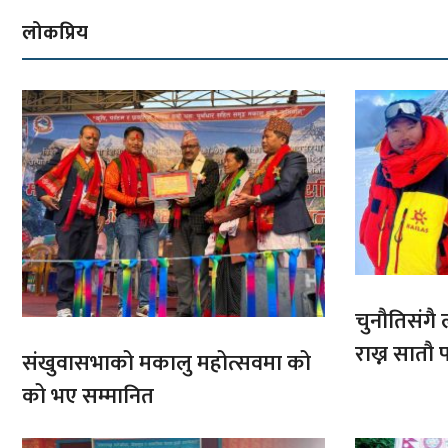
लोकप्रिय
चुनौतिसंगै ल
राख्न सात
संखुवासभाको मकालु महोत्सवमा को
आरोहणमा
को भए सम्मानित