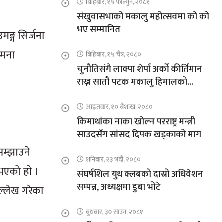
बिहिबार, १५ फाल्गुन, २०८१
संखुवासभाको मकालु महोत्सवमा को को
भए सम्मानित
ङ्ग सिर्जना
ामना
बिहिबार, १५ चैत्र, २०८०
चुनौतिसंगै लाक्पा शेर्पा अर्को कीर्तिमान
राख्न सातौ पटक मकालु हिमालको
आरोहणमा
आइतवार, १० बैशाख, २०८०
किमाथांका नाका खोल्न परराष्ट्र मन्त्री
साउदसँग सांसद दिपक खड्काको माग
सम्झाउने
शनिबार, २३ भदौ, २०८०
भएको हो ।
संघर्षशिल युथ क्लबको दास्रो अधिवेशन
सम्पन्न, अध्यक्षमा डुबा भोटे
ल्लेख गरेका
बुधबार, ३० साउन, २०८१