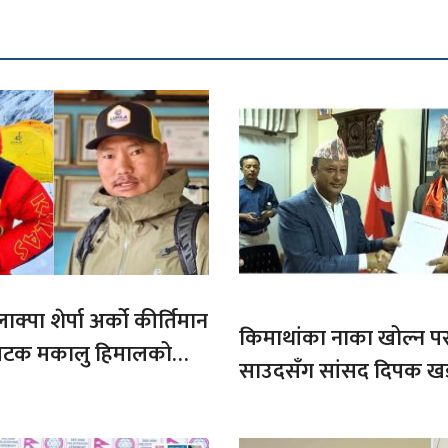
ाक्पा शेर्पा अर्को कीर्तिमान
किमाथांका नाका खोल्न परराष्
ौ पटक मकालु हिमालको
साउदसँग सांसद दिपक ख
माग