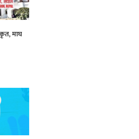
ीकृत, माघ