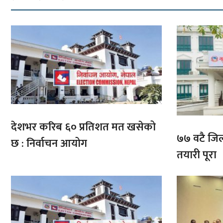
देशभर करिब ६० प्रतिशत मत खसेको
७७ वटै जिल्
छ : निर्वाचन आयोग
तयारी पूरा