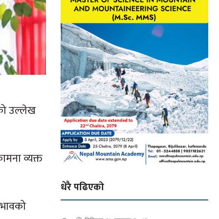
को उल्लेख
ामना व्यक्त
धेरै पढिएको
व भावको