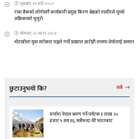
शुक्रबार, २२ भदौ, २०८०
राबा बैकको लोगोसंगै कार्यकारी प्रमुख किरण श्रेष्ठको तस्वीरले चुम्यो
अफ्रिकाको चुचुरो
सोमवार, २८ साउन, २०८१
भोटखोला युवा सरोकार मञ्चले गर्यो प्रख्यात आरोही लाक्पा शेर्पालाई सम्मान
छुटाउनुभयो कि?
सबै
मार्चमा नेपाल भ्रमण गर्ने पर्यटक १ लाख २०
हजार ५ सय १६, सबैभन्दा धेरै भारतबाट