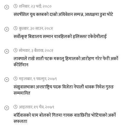
शनिबार, २३ भदौ, २०८०
संघर्षशिल युथ क्लबको दास्रो अधिवेशन सम्पन्न, अध्यक्षमा डुबा भोटे
बुधबार, ३० साउन, २०८१
सर्वोत्कृष्ट बिद्यालय सम्मान चावहिलको इलिक्सर एकेडेमीलाई
सोमवार, ३ बैशाख, २०८१
लाक्पाले राखे सातौ पटक मकालु हिमालको आरोहण गरेर फेरी अर्को
कीर्तिमान
मङ्लबार, ९ फाल्गुन, २०७९
संखुवासभाका अन्तराष्ट्रिय पदक विजेता नेपाली धावक निमेश गुरुङ
सम्ममानित
आइतवार, १९ चैत्र, २०७९
बर्दिवासको घाम बोलको गितमा गायक वाङछिरीङ भोटियाको अर्को
सफलता