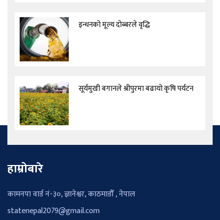
इन्धनको मूल्य दोब्बरले वृद्धि
सूर्यमुखी बगानले श्रीपुरमा बढायो कृषि पर्यटन
हाम्रोबारे
कामनपा वार्ड नं-३०, ज्ञानेश्वर, काठमाडौँ , नेपाल
statenepal2079@gmail.com