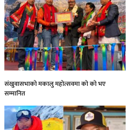
संखुवासभाको मकालु महोत्सवमा को को भए
सम्मानित