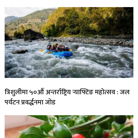
त्रिशुलीमा ५०औँ अन्तर्राष्ट्रिय र्‍याफ्टिङ महोत्सव : जल
पर्यटन प्रवर्द्धनमा जोड