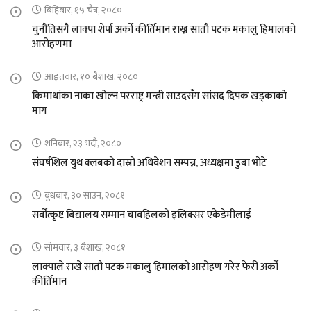
बिहिबार, १५ चैत्र, २०८०
चुनौतिसंगै लाक्पा शेर्पा अर्को कीर्तिमान राख्न सातौ पटक मकालु हिमालको
आरोहणमा
आइतवार, १० बैशाख, २०८०
किमाथांका नाका खोल्न परराष्ट्र मन्त्री साउदसँग सांसद दिपक खड्काको
माग
शनिबार, २३ भदौ, २०८०
संघर्षशिल युथ क्लबको दास्रो अधिवेशन सम्पन्न, अध्यक्षमा डुबा भोटे
बुधबार, ३० साउन, २०८१
सर्वोत्कृष्ट बिद्यालय सम्मान चावहिलको इलिक्सर एकेडेमीलाई
सोमवार, ३ बैशाख, २०८१
लाक्पाले राखे सातौ पटक मकालु हिमालको आरोहण गरेर फेरी अर्को
कीर्तिमान