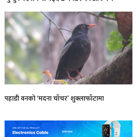
पहाडी वनको ‘मदना चाँचर’ शुक्लाफाँटामा