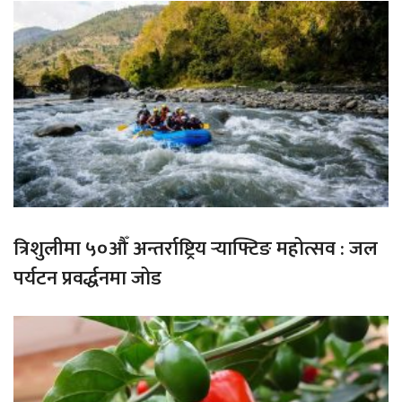
त्रिशुलीमा ५०औँ अन्तर्राष्ट्रिय र्‍याफ्टिङ महोत्सव : जल
पर्यटन प्रवर्द्धनमा जोड