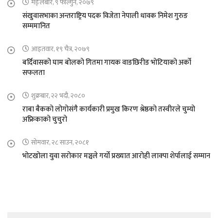
मङ्लबार, ९ फाल्गुन, २०७९
संखुवासभाका अन्तराष्ट्रिय पदक विजेता नेपाली धावक निमेश गुरुङ
सम्ममानित
आइतवार, १९ चैत्र, २०७९
बर्दिवासको घाम बोलको गितमा गायक वाङछिरीङ भोटियाको अर्को
सफलता
शुक्रबार, २२ भदौ, २०८०
राबा बैकको लोगोसंगै कार्यकारी प्रमुख किरण श्रेष्ठको तस्वीरले चुम्यो
अफ्रिकाको चुचुरो
सोमवार, २८ साउन, २०८१
भोटखोला युवा सरोकार मञ्चले गर्यो प्रख्यात आरोही लाक्पा शेर्पालाई सम्मान