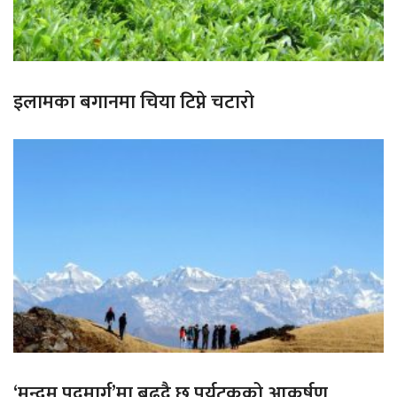
इलामका बगानमा चिया टिप्ने चटारो
‘मुन्दुम पदमार्ग’मा बढ्दै छ पर्यटकको आकर्षण