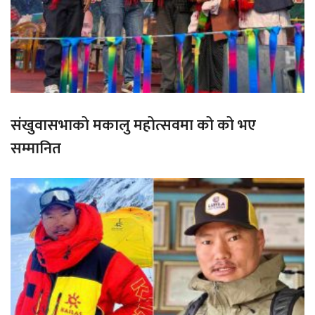
संखुवासभाको मकालु महोत्सवमा को को भए
सम्मानित