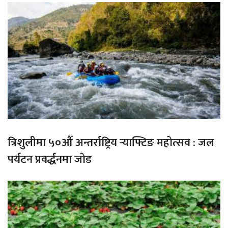
त्रिशुलीमा ५०औँ अन्तर्राष्ट्रिय र्‍याफ्टिङ महोत्सव : जल
पर्यटन प्रवर्द्धनमा जोड