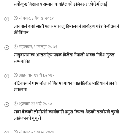
सर्वोत्कृष्ट बिद्यालय सम्मान चावहिलको इलिक्सर एकेडेमीलाई
सोमवार, ३ बैशाख, २०८१
लाक्पाले राखे सातौ पटक मकालु हिमालको आरोहण गरेर फेरी अर्को
कीर्तिमान
मङ्लबार, ९ फाल्गुन, २०७९
संखुवासभाका अन्तराष्ट्रिय पदक विजेता नेपाली धावक निमेश गुरुङ
सम्ममानित
आइतवार, १९ चैत्र, २०७९
बर्दिवासको घाम बोलको गितमा गायक वाङछिरीङ भोटियाको अर्को
सफलता
शुक्रबार, २२ भदौ, २०८०
राबा बैकको लोगोसंगै कार्यकारी प्रमुख किरण श्रेष्ठको तस्वीरले चुम्यो
अफ्रिकाको चुचुरो
सोमवार, २८ साउन, २०८१