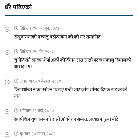
धेरै पढिएको
बिहिबार, १५ फाल्गुन, २०८१
संखुवासभाको मकालु महोत्सवमा को को भए सम्मानित
बिहिबार, १५ चैत्र, २०८०
चुनौतिसंगै लाक्पा शेर्पा अर्को कीर्तिमान राख्न सातौ पटक मकालु हिमालको
आरोहणमा
आइतवार, १० बैशाख, २०८०
किमाथांका नाका खोल्न परराष्ट्र मन्त्री साउदसँग सांसद दिपक खड्काको
माग
शनिबार, २३ भदौ, २०८०
संघर्षशिल युथ क्लबको दास्रो अधिवेशन सम्पन्न, अध्यक्षमा डुबा भोटे
बुधबार, ३० साउन, २०८१