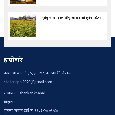
सूर्यमुखी बगानले श्रीपुरमा बढायो कृषि पर्यटन
हाम्रोबारे
कामनपा वार्ड नं-३०, ज्ञानेश्वर, काठमाडौँ , नेपाल
statenepal2079@gmail.com
सम्पादक : shankar khanal
विज्ञापन:
सूचना बिभाग दर्ता नं: ३९०१-२०७९/८०