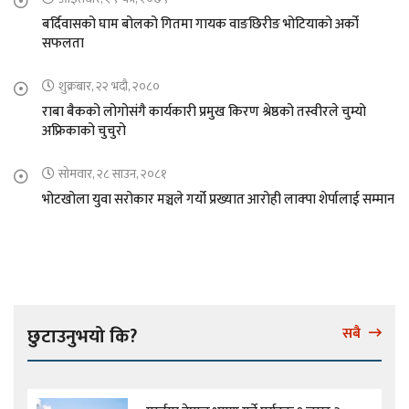
बर्दिवासको घाम बोलको गितमा गायक वाङछिरीङ भोटियाको अर्को
सफलता
शुक्रबार, २२ भदौ, २०८०
राबा बैकको लोगोसंगै कार्यकारी प्रमुख किरण श्रेष्ठको तस्वीरले चुम्यो
अफ्रिकाको चुचुरो
सोमवार, २८ साउन, २०८१
भोटखोला युवा सरोकार मञ्चले गर्यो प्रख्यात आरोही लाक्पा शेर्पालाई सम्मान
छुटाउनुभयो कि?
सबै