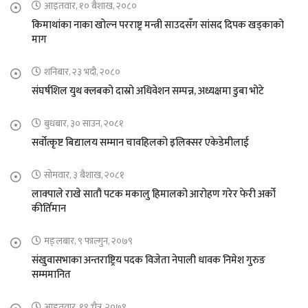
आइतवार, १० बैशाख, २०८०
किमाथांका नाका खोल्न परराष्ट्र मन्त्री साउदसँग सांसद दिपक खड्काको
माग
शनिबार, २३ भदौ, २०८०
संघर्षशिल युथ क्लबको दास्रो अधिवेशन सम्पन्न, अध्यक्षमा डुबा भोटे
बुधबार, ३० साउन, २०८१
सर्वोत्कृष्ट बिद्यालय सम्मान चावहिलको इलिक्सर एकेडेमीलाई
सोमवार, ३ बैशाख, २०८१
लाक्पाले राखे सातौ पटक मकालु हिमालको आरोहण गरेर फेरी अर्को
कीर्तिमान
मङ्लबार, ९ फाल्गुन, २०७९
संखुवासभाका अन्तराष्ट्रिय पदक विजेता नेपाली धावक निमेश गुरुङ
सम्ममानित
आइतवार, १९ चैत्र, २०७९