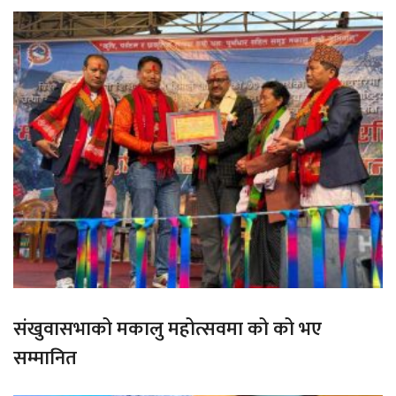
संखुवासभाको मकालु महोत्सवमा को को भए
सम्मानित