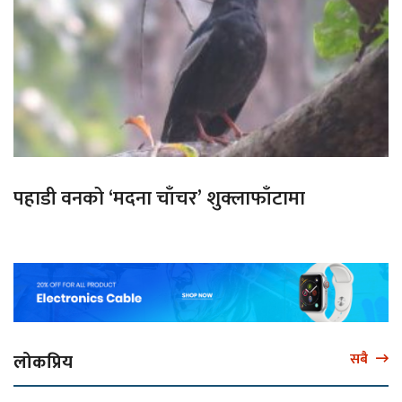
पहाडी वनको ‘मदना चाँचर’ शुक्लाफाँटामा
लोकप्रिय
सबै