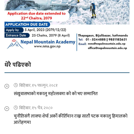
धेरै पढिएको
बिहिबार, १५ फाल्गुन, २०८१
संखुवासभाको मकालु महोत्सवमा को को भए सम्मानित
बिहिबार, १५ चैत्र, २०८०
चुनौतिसंगै लाक्पा शेर्पा अर्को कीर्तिमान राख्न सातौ पटक मकालु हिमालको
आरोहणमा