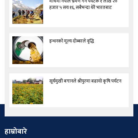
मार्चमा नेपाल भ्रमण गर्ने पर्यटक १ लाख २०
हजार ५ सय १६, सबैभन्दा धेरै भारतबाट
इन्धनको मूल्य दोब्बरले वृद्धि
सूर्यमुखी बगानले श्रीपुरमा बढायो कृषि पर्यटन
हाम्रोबारे