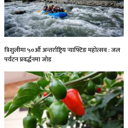
त्रिशुलीमा ५०औँ अन्तर्राष्ट्रिय र्‍याफ्टिङ महोत्सव : जल
पर्यटन प्रवर्द्धनमा जोड