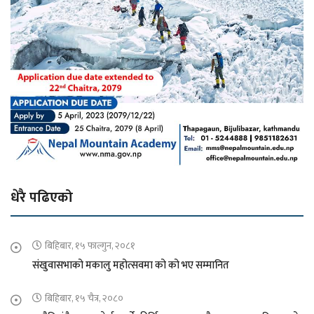
धेरै पढिएको
बिहिबार, १५ फाल्गुन, २०८१
संखुवासभाको मकालु महोत्सवमा को को भए सम्मानित
बिहिबार, १५ चैत्र, २०८०