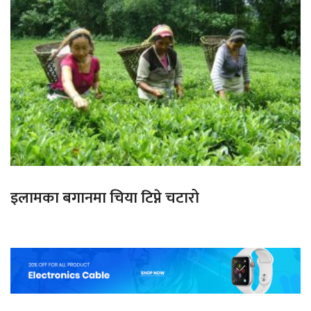
इलामका बगानमा चिया टिप्ने चटारो