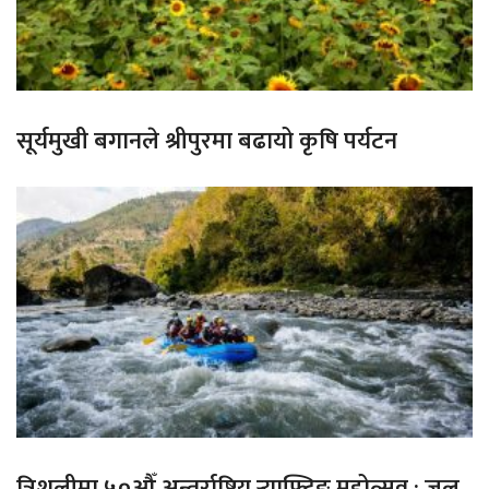
सूर्यमुखी बगानले श्रीपुरमा बढायो कृषि पर्यटन
त्रिशुलीमा ५०औँ अन्तर्राष्ट्रिय र्‍याफ्टिङ महोत्सव : जल