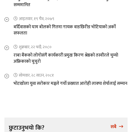
सम्ममानित
आइतवार, १९ चैत्र, २०७९
बर्दिवासको घाम बोलको गितमा गायक वाङछिरीङ भोटियाको अर्को
सफलता
शुक्रबार, २२ भदौ, २०८०
राबा बैकको लोगोसंगै कार्यकारी प्रमुख किरण श्रेष्ठको तस्वीरले चुम्यो
अफ्रिकाको चुचुरो
सोमवार, २८ साउन, २०८१
भोटखोला युवा सरोकार मञ्चले गर्यो प्रख्यात आरोही लाक्पा शेर्पालाई सम्मान
छुटाउनुभयो कि?
सबै