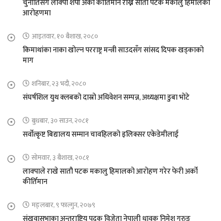
चुनौतिसंगै लाक्पा शेर्पा अर्को कीर्तिमान राख्न सातौ पटक मकालु हिमालको
आरोहणमा
आइतवार, १० बैशाख, २०८०
किमाथांका नाका खोल्न परराष्ट्र मन्त्री साउदसँग सांसद दिपक खड्काको
माग
शनिबार, २३ भदौ, २०८०
संघर्षशिल युथ क्लबको दास्रो अधिवेशन सम्पन्न, अध्यक्षमा डुबा भोटे
बुधबार, ३० साउन, २०८१
सर्वोत्कृष्ट बिद्यालय सम्मान चावहिलको इलिक्सर एकेडेमीलाई
सोमवार, ३ बैशाख, २०८१
लाक्पाले राखे सातौ पटक मकालु हिमालको आरोहण गरेर फेरी अर्को
कीर्तिमान
मङ्लबार, ९ फाल्गुन, २०७९
संखुवासभाका अन्तराष्ट्रिय पदक विजेता नेपाली धावक निमेश गुरुङ