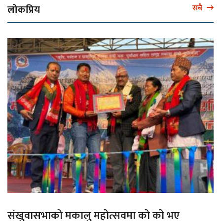
लोकप्रिय
सबै
संखुवासभाको मकालु महोत्सवमा को को भए