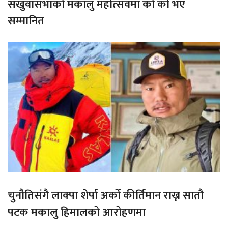
संखुवासभाको मकालु महोत्सवमा को को भए
सम्मानित
चुनौतिसंगै लाक्पा शेर्पा अर्को कीर्तिमान राख्न सातौ
पटक मकालु हिमालको आरोहणमा