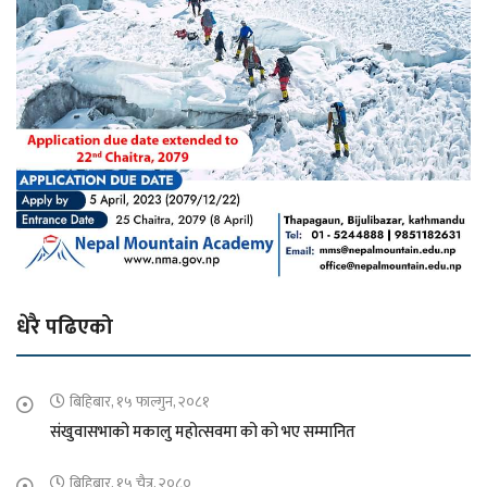
धेरै पढिएको
बिहिबार, १५ फाल्गुन, २०८१
संखुवासभाको मकालु महोत्सवमा को को भए सम्मानित
बिहिबार, १५ चैत्र, २०८०