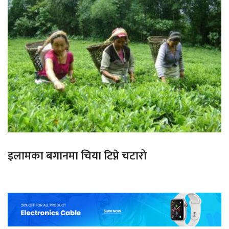
इलामका बगानमा चिया टिप्ने चटारो