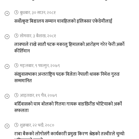
बुधबार, ३० साउन, २०८१
सर्वोत्कृष्ट बिद्यालय सम्मान चावहिलको इलिक्सर एकेडेमीलाई
सोमवार, ३ बैशाख, २०८१
लाक्पाले राखे सातौ पटक मकालु हिमालको आरोहण गरेर फेरी अर्को
कीर्तिमान
मङ्लबार, ९ फाल्गुन, २०७९
संखुवासभाका अन्तराष्ट्रिय पदक विजेता नेपाली धावक निमेश गुरुङ
सम्ममानित
आइतवार, १९ चैत्र, २०७९
बर्दिवासको घाम बोलको गितमा गायक वाङछिरीङ भोटियाको अर्को
सफलता
शुक्रबार, २२ भदौ, २०८०
राबा बैकको लोगोसंगै कार्यकारी प्रमुख किरण श्रेष्ठको तस्वीरले चुम्यो