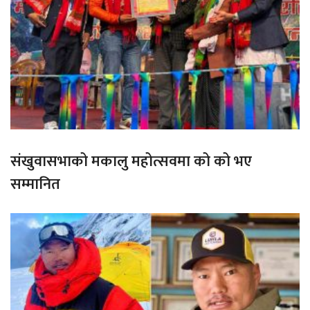
संखुवासभाको मकालु महोत्सवमा को को भए
सम्मानित