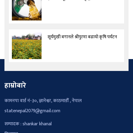
सूर्यमुखी बगानले श्रीपुरमा बढायो कृषि पर्यटन
हाम्रोबारे
कामनपा वार्ड नं-३०, ज्ञानेश्वर, काठमाडौँ , नेपाल
statenepal2079@gmail.com
सम्पादक : shankar khanal