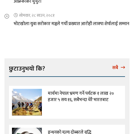
अफ्रिकाको चुचुरो
सोमवार, २८ साउन, २०८१
भोटखोला युवा सरोकार मञ्चले गर्यो प्रख्यात आरोही लाक्पा शेर्पालाई सम्मान
छुटाउनुभयो कि?
सबै
मार्चमा नेपाल भ्रमण गर्ने पर्यटक १ लाख २०
हजार ५ सय १६, सबैभन्दा धेरै भारतबाट
इन्धनको मूल्य दोब्बरले वृद्धि