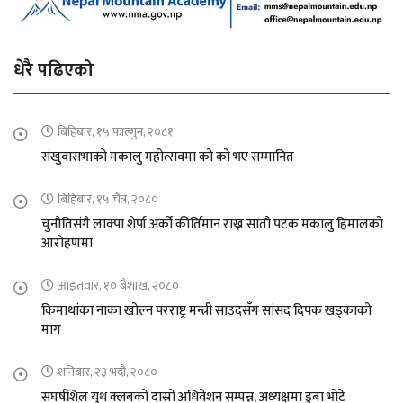
धेरै पढिएको
बिहिबार, १५ फाल्गुन, २०८१
संखुवासभाको मकालु महोत्सवमा को को भए सम्मानित
बिहिबार, १५ चैत्र, २०८०
चुनौतिसंगै लाक्पा शेर्पा अर्को कीर्तिमान राख्न सातौ पटक मकालु हिमालको
आरोहणमा
आइतवार, १० बैशाख, २०८०
किमाथांका नाका खोल्न परराष्ट्र मन्त्री साउदसँग सांसद दिपक खड्काको
माग
शनिबार, २३ भदौ, २०८०
संघर्षशिल युथ क्लबको दास्रो अधिवेशन सम्पन्न, अध्यक्षमा डुबा भोटे