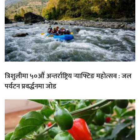
त्रिशुलीमा ५०औँ अन्तर्राष्ट्रिय र्‍याफ्टिङ महोत्सव : जल
पर्यटन प्रवर्द्धनमा जोड