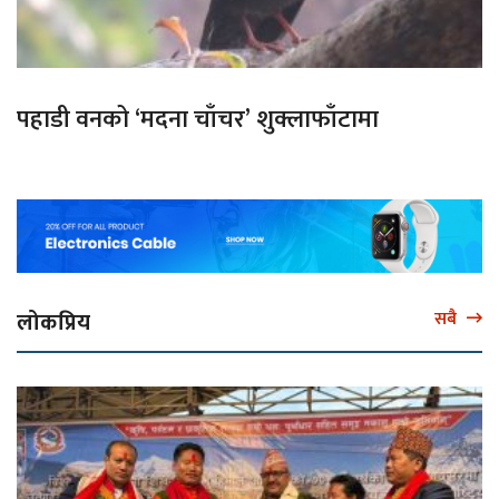
पहाडी वनको ‘मदना चाँचर’ शुक्लाफाँटामा
लोकप्रिय
सबै