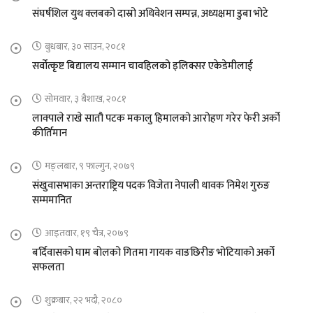
संघर्षशिल युथ क्लबको दास्रो अधिवेशन सम्पन्न, अध्यक्षमा डुबा भोटे
बुधबार, ३० साउन, २०८१
सर्वोत्कृष्ट बिद्यालय सम्मान चावहिलको इलिक्सर एकेडेमीलाई
सोमवार, ३ बैशाख, २०८१
लाक्पाले राखे सातौ पटक मकालु हिमालको आरोहण गरेर फेरी अर्को
कीर्तिमान
मङ्लबार, ९ फाल्गुन, २०७९
संखुवासभाका अन्तराष्ट्रिय पदक विजेता नेपाली धावक निमेश गुरुङ
सम्ममानित
आइतवार, १९ चैत्र, २०७९
बर्दिवासको घाम बोलको गितमा गायक वाङछिरीङ भोटियाको अर्को
सफलता
शुक्रबार, २२ भदौ, २०८०