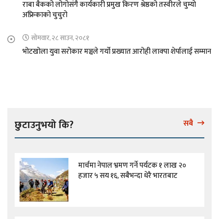
राबा बैकको लोगोसंगै कार्यकारी प्रमुख किरण श्रेष्ठको तस्वीरले चुम्यो
अफ्रिकाको चुचुरो
सोमवार, २८ साउन, २०८१
भोटखोला युवा सरोकार मञ्चले गर्यो प्रख्यात आरोही लाक्पा शेर्पालाई सम्मान
छुटाउनुभयो कि?
सबै
मार्चमा नेपाल भ्रमण गर्ने पर्यटक १ लाख २०
हजार ५ सय १६, सबैभन्दा धेरै भारतबाट