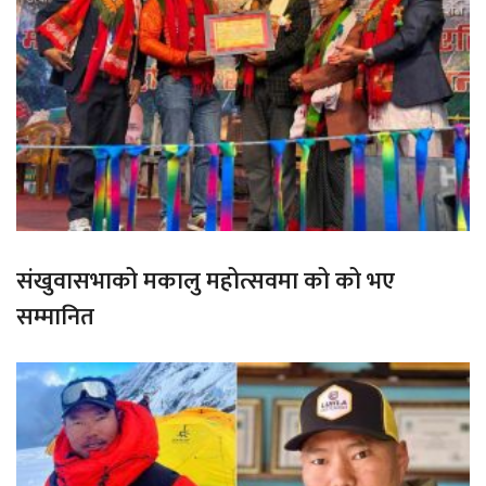
संखुवासभाको मकालु महोत्सवमा को को भए
सम्मानित