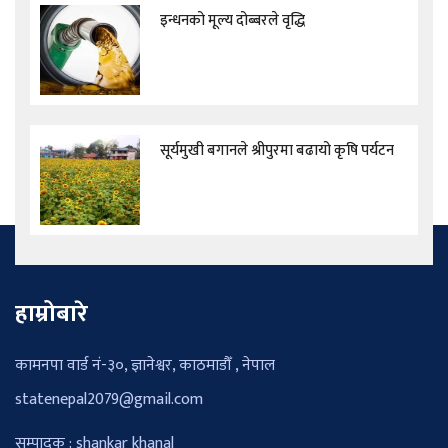
इन्धनको मूल्य दोब्बरले वृद्धि
सूर्यमुखी बगानले श्रीपुरमा बढायो कृषि पर्यटन
हाम्रोबारे
कामनपा वार्ड नं-३०, ज्ञानेश्वर, काठमाडौँ , नेपाल
statenepal2079@gmail.com
सम्पादक : shankar khanal