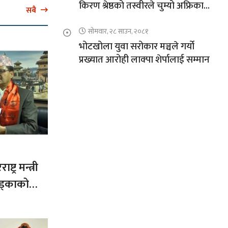
किरण श्रेष्ठको तस्वीरले चुम्यो अफ्रिकाको
सबै
चुचुरो
सोमवार, २८ साउन, २०८१
भोटखोला युवा सरोकार मञ्चले गर्यो
प्रख्यात आरोही लाक्पा शेर्पालाई सम्मान
ट्र मन्त्री
ड्काको