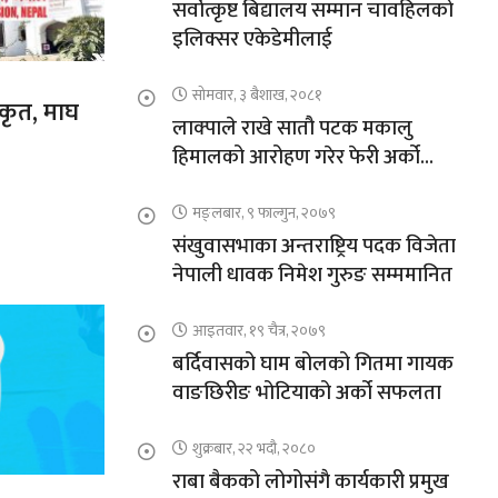
सर्वोत्कृष्ट बिद्यालय सम्मान चावहिलको
इलिक्सर एकेडेमीलाई
सोमवार, ३ बैशाख, २०८१
ीकृत, माघ
लाक्पाले राखे सातौ पटक मकालु
हिमालको आरोहण गरेर फेरी अर्को
कीर्तिमान
मङ्लबार, ९ फाल्गुन, २०७९
संखुवासभाका अन्तराष्ट्रिय पदक विजेता
नेपाली धावक निमेश गुरुङ सम्ममानित
आइतवार, १९ चैत्र, २०७९
बर्दिवासको घाम बोलको गितमा गायक
वाङछिरीङ भोटियाको अर्को सफलता
शुक्रबार, २२ भदौ, २०८०
राबा बैकको लोगोसंगै कार्यकारी प्रमुख