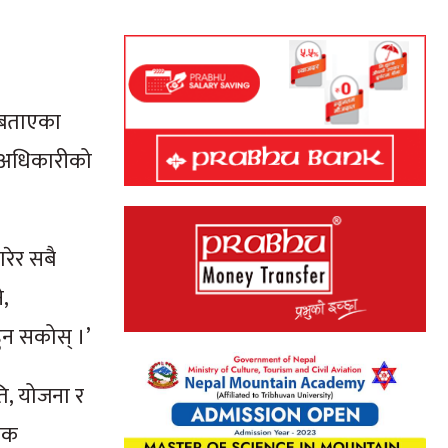
ो बताएका
ाज अधिकारीको
रेर सबै
,
ुन सकोस् ।’
ि, योजना र
तिक