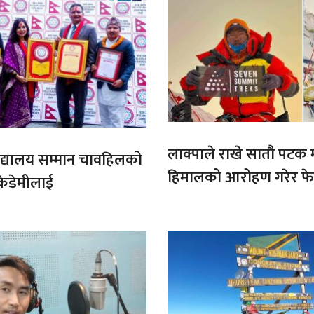
लाक्पाले राखे सातौ पटक
ट बिद्यालय सम्मान चावहिलको
हिमालको आरोहण गरेर फेर
केडेमीलाई
कीर्तिमान