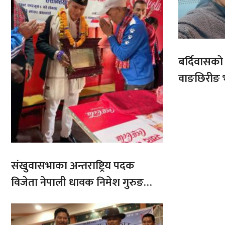
बर्दिवासक
वाङछिरीङ 
संखुवासभाका अन्तराष्ट्रिय पदक
विजेता नेपाली धावक निमेश गुरुङ
सम्ममानित