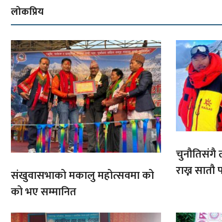
लोकप्रिय
चुनौतिसंगै ल
राख्न सात
संखुवासभाको मकालु महोत्सवमा को
आरोहणमा
को भए सम्मानित