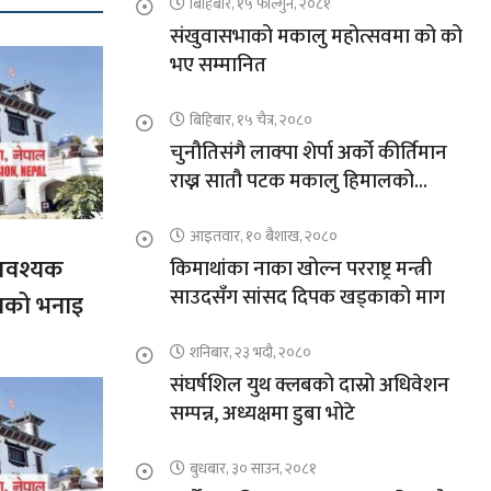
बिहिबार, १५ फाल्गुन, २०८१
संखुवासभाको मकालु महोत्सवमा को को
भए सम्मानित
बिहिबार, १५ चैत्र, २०८०
चुनौतिसंगै लाक्पा शेर्पा अर्को कीर्तिमान
राख्न सातौ पटक मकालु हिमालको
आरोहणमा
आइतवार, १० बैशाख, २०८०
आवश्यक
किमाथांका नाका खोल्न परराष्ट्र मन्त्री
साउदसँग सांसद दिपक खड्काको माग
गको भनाइ
शनिबार, २३ भदौ, २०८०
संघर्षशिल युथ क्लबको दास्रो अधिवेशन
सम्पन्न, अध्यक्षमा डुबा भोटे
बुधबार, ३० साउन, २०८१