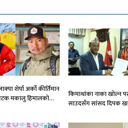
ाक्पा शेर्पा अर्को कीर्तिमान
किमाथांका नाका खोल्न परराष्
ौ पटक मकालु हिमालको
साउदसँग सांसद दिपक ख
माग