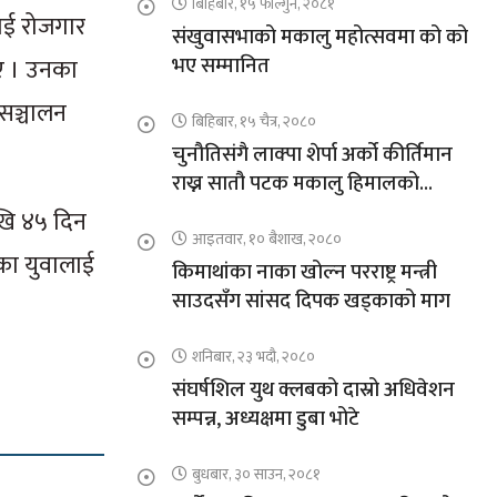
बिहिबार, १५ फाल्गुन, २०८१
लाई रोजगार
संखुवासभाको मकालु महोत्सवमा को को
भए सम्मानित
ए । उनका
 सञ्चालन
बिहिबार, १५ चैत्र, २०८०
चुनौतिसंगै लाक्पा शेर्पा अर्को कीर्तिमान
राख्न सातौ पटक मकालु हिमालको
आरोहणमा
खि ४५ दिन
आइतवार, १० बैशाख, २०८०
ेका युवालाई
किमाथांका नाका खोल्न परराष्ट्र मन्त्री
साउदसँग सांसद दिपक खड्काको माग
शनिबार, २३ भदौ, २०८०
संघर्षशिल युथ क्लबको दास्रो अधिवेशन
सम्पन्न, अध्यक्षमा डुबा भोटे
बुधबार, ३० साउन, २०८१