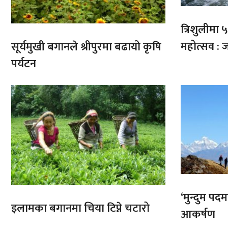
त्रिशुलीमा ५०
महोत्सव : ज
सूर्यमुखी बगानले श्रीपुरमा बढायो कृषि
पर्यटन
‘मुन्दुम पद
इलामका बगानमा चिया टिप्ने चटारो
आकर्षण