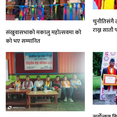
चुनौतिसंगै ल
राख्न सात
संखुवासभाको मकालु महोत्सवमा को
आरोहणमा
को भए सम्मानित
सर्वोत्कृष्