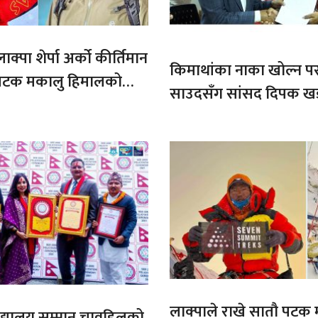
ाक्पा शेर्पा अर्को कीर्तिमान
किमाथांका नाका खोल्न परराष्
ौ पटक मकालु हिमालको
साउदसँग सांसद दिपक ख
माग
लाक्पाले राखे सातौ पटक
ट बिद्यालय सम्मान चावहिलको