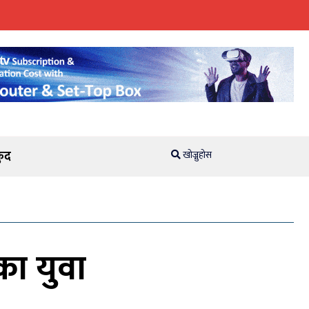
ुद
खोज्नुहोस
का युवा