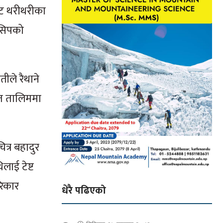
ाट थरीथरीका
 सिपको
ीले रैथाने
ित तालिममा
त्र बहादुर
ाई टेष्ट
रिकार
धेरै पढिएको