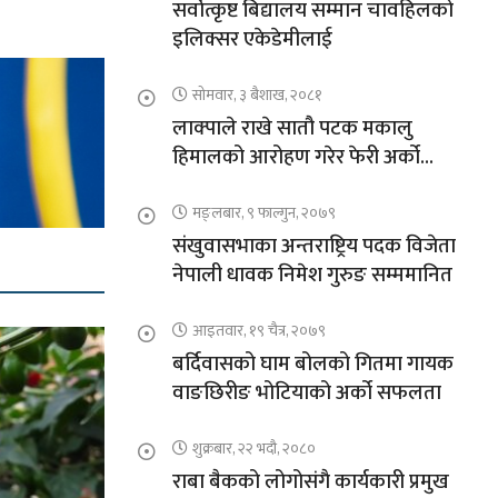
सर्वोत्कृष्ट बिद्यालय सम्मान चावहिलको
इलिक्सर एकेडेमीलाई
सोमवार, ३ बैशाख, २०८१
लाक्पाले राखे सातौ पटक मकालु
हिमालको आरोहण गरेर फेरी अर्को
कीर्तिमान
मङ्लबार, ९ फाल्गुन, २०७९
संखुवासभाका अन्तराष्ट्रिय पदक विजेता
नेपाली धावक निमेश गुरुङ सम्ममानित
आइतवार, १९ चैत्र, २०७९
बर्दिवासको घाम बोलको गितमा गायक
वाङछिरीङ भोटियाको अर्को सफलता
शुक्रबार, २२ भदौ, २०८०
राबा बैकको लोगोसंगै कार्यकारी प्रमुख