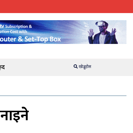
ुद
खोज्नुहोस
बनाइने