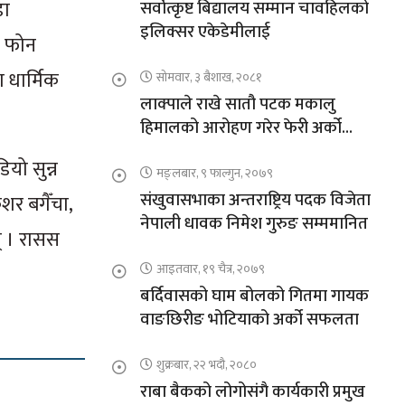
डा
सर्वोत्कृष्ट बिद्यालय सम्मान चावहिलको
इलिक्सर एकेडेमीलाई
्ट फोन
ा धार्मिक
सोमवार, ३ बैशाख, २०८१
लाक्पाले राखे सातौ पटक मकालु
हिमालको आरोहण गरेर फेरी अर्को
कीर्तिमान
ियो सुन्न
मङ्लबार, ९ फाल्गुन, २०७९
संखुवासभाका अन्तराष्ट्रिय पदक विजेता
ेशर बगैँचा,
नेपाली धावक निमेश गुरुङ सम्ममानित
् । रासस
आइतवार, १९ चैत्र, २०७९
बर्दिवासको घाम बोलको गितमा गायक
वाङछिरीङ भोटियाको अर्को सफलता
शुक्रबार, २२ भदौ, २०८०
राबा बैकको लोगोसंगै कार्यकारी प्रमुख