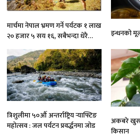
मार्चमा नेपाल भ्रमण गर्ने पर्यटक १ लाख
इन्धनको मूल्
२० हजार ५ सय १६, सबैभन्दा धेरै
भारतबाट
त्रिशुलीमा ५०औँ अन्तर्राष्ट्रिय र्‍याफ्टिङ
अकबरे खुर्स
महोत्सव : जल पर्यटन प्रवर्द्धनमा जोड
किसान