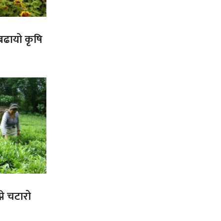
 बढायो कृषि
ने चटारो