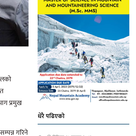
महलको
ित
ाग प्रमुख
धेरै पढिएको
म्पन्न गरिने