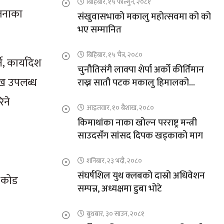
बिहिबार, १५ फाल्गुन, २०८१
ोजनाका
संखुवासभाको मकालु महोत्सवमा को को
भए सम्मानित
बिहिबार, १५ चैत्र, २०८०
, कार्यादेश
चुनौतिसंगै लाक्पा शेर्पा अर्को कीर्तिमान
लाख उपलब्ध
राख्न सातौ पटक मकालु हिमालको
आरोहणमा
िने
आइतवार, १० बैशाख, २०८०
किमाथांका नाका खोल्न परराष्ट्र मन्त्री
साउदसँग सांसद दिपक खड्काको माग
शनिबार, २३ भदौ, २०८०
संघर्षशिल युथ क्लबको दास्रो अधिवेशन
र कोड
सम्पन्न, अध्यक्षमा डुबा भोटे
बुधबार, ३० साउन, २०८१