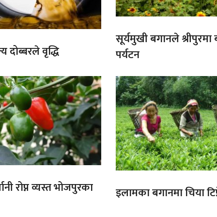
सूर्यमुखी बगानले श्रीपुरमा
य दोब्बरले वृद्धि
पर्यटन
ानी रोप्न व्यस्त भोजपुरका
इलामका बगानमा चिया टिप्