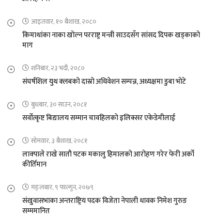
आइतवार, १० बैशाख, २०८०
किमाथांका नाका खोल्न परराष्ट्र मन्त्री साउदसँग सांसद दिपक खड्काको
माग
शनिबार, २३ भदौ, २०८०
संघर्षशिल युथ क्लबको दास्रो अधिवेशन सम्पन्न, अध्यक्षमा डुबा भोटे
बुधबार, ३० साउन, २०८१
सर्वोत्कृष्ट बिद्यालय सम्मान चावहिलको इलिक्सर एकेडेमीलाई
सोमवार, ३ बैशाख, २०८१
लाक्पाले राखे सातौ पटक मकालु हिमालको आरोहण गरेर फेरी अर्को
कीर्तिमान
मङ्लबार, ९ फाल्गुन, २०७९
संखुवासभाका अन्तराष्ट्रिय पदक विजेता नेपाली धावक निमेश गुरुङ
सम्ममानित