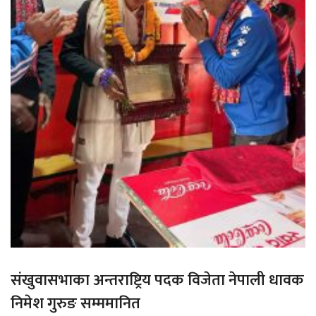
संखुवासभाका अन्तराष्ट्रिय पदक विजेता नेपाली धावक
निमेश गुरुङ सम्ममानित