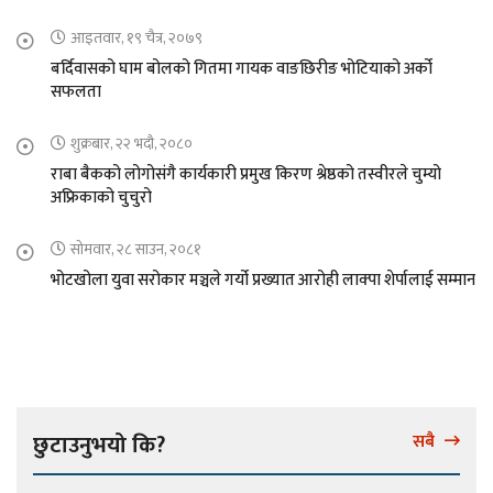
आइतवार, १९ चैत्र, २०७९
बर्दिवासको घाम बोलको गितमा गायक वाङछिरीङ भोटियाको अर्को
सफलता
शुक्रबार, २२ भदौ, २०८०
राबा बैकको लोगोसंगै कार्यकारी प्रमुख किरण श्रेष्ठको तस्वीरले चुम्यो
अफ्रिकाको चुचुरो
सोमवार, २८ साउन, २०८१
भोटखोला युवा सरोकार मञ्चले गर्यो प्रख्यात आरोही लाक्पा शेर्पालाई सम्मान
छुटाउनुभयो कि?
सबै