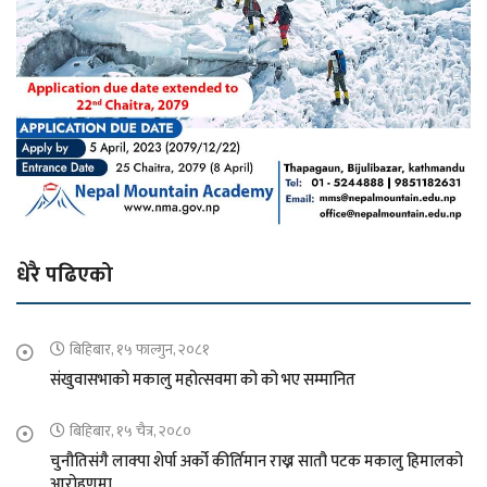
धेरै पढिएको
बिहिबार, १५ फाल्गुन, २०८१
संखुवासभाको मकालु महोत्सवमा को को भए सम्मानित
बिहिबार, १५ चैत्र, २०८०
चुनौतिसंगै लाक्पा शेर्पा अर्को कीर्तिमान राख्न सातौ पटक मकालु हिमालको
आरोहणमा