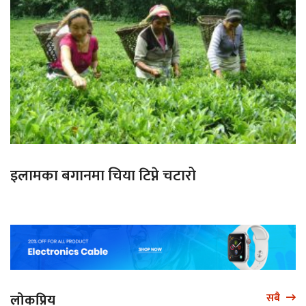
इलामका बगानमा चिया टिप्ने चटारो
लोकप्रिय
सबै