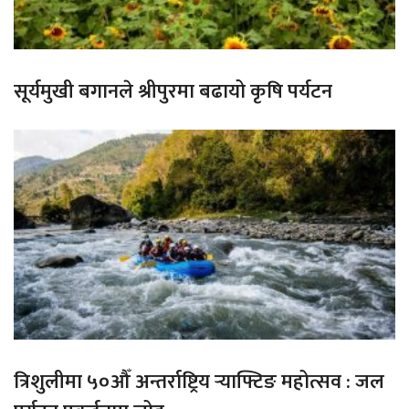
सूर्यमुखी बगानले श्रीपुरमा बढायो कृषि पर्यटन
त्रिशुलीमा ५०औँ अन्तर्राष्ट्रिय र्‍याफ्टिङ महोत्सव : जल