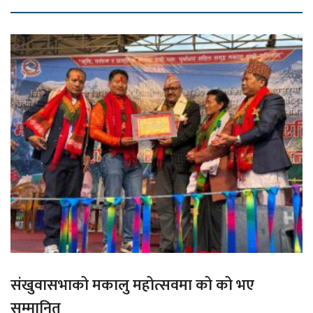
संखुवासभाको मकालु महोत्सवमा को को भए
सम्मानित