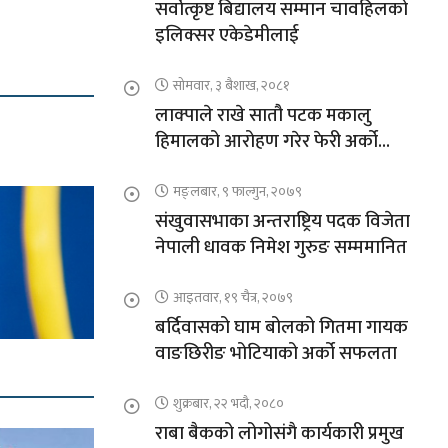
सर्वोत्कृष्ट बिद्यालय सम्मान चावहिलको
इलिक्सर एकेडेमीलाई
सोमवार, ३ बैशाख, २०८१
लाक्पाले राखे सातौ पटक मकालु
हिमालको आरोहण गरेर फेरी अर्को
कीर्तिमान
मङ्लबार, ९ फाल्गुन, २०७९
संखुवासभाका अन्तराष्ट्रिय पदक विजेता
नेपाली धावक निमेश गुरुङ सम्ममानित
आइतवार, १९ चैत्र, २०७९
बर्दिवासको घाम बोलको गितमा गायक
वाङछिरीङ भोटियाको अर्को सफलता
शुक्रबार, २२ भदौ, २०८०
राबा बैकको लोगोसंगै कार्यकारी प्रमुख