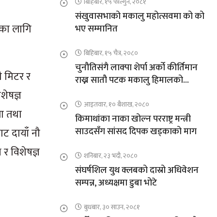
बिहिबार, १५ फाल्गुन, २०८१
संखुवासभाको मकालु महोत्सवमा को को
कका लागि
भए सम्मानित
बिहिबार, १५ चैत्र, २०८०
चुनौतिसंगै लाक्पा शेर्पा अर्को कीर्तिमान
ौ मिटर र
राख्न सातौ पटक मकालु हिमालको
आरोहणमा
िशेषज्ञ
आइतवार, १० बैशाख, २०८०
ला तथा
किमाथांका नाका खोल्न परराष्ट्र मन्त्री
साउदसँग सांसद दिपक खड्काको माग
ाट दायाँ नौ
ष र विशेषज्ञ
शनिबार, २३ भदौ, २०८०
संघर्षशिल युथ क्लबको दास्रो अधिवेशन
सम्पन्न, अध्यक्षमा डुबा भोटे
बुधबार, ३० साउन, २०८१