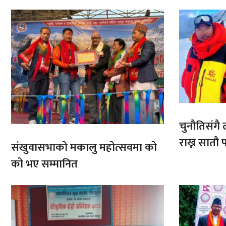
चुनौतिसंगै ल
राख्न सात
संखुवासभाको मकालु महोत्सवमा को
आरोहणमा
को भए सम्मानित