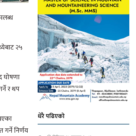
उपलब्ध
ध्येबाट २५
हिद घोषणा
्ने र थप
धेरै पढिएको
म भएका
 गर्ने निर्णय