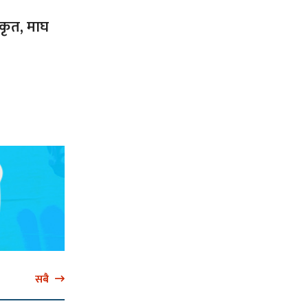
ीकृत, माघ
सबै