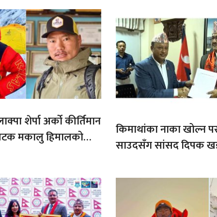
ाक्पा शेर्पा अर्को कीर्तिमान
किमाथांका नाका खोल्न परराष्
ौ पटक मकालु हिमालको
साउदसँग सांसद दिपक ख
माग