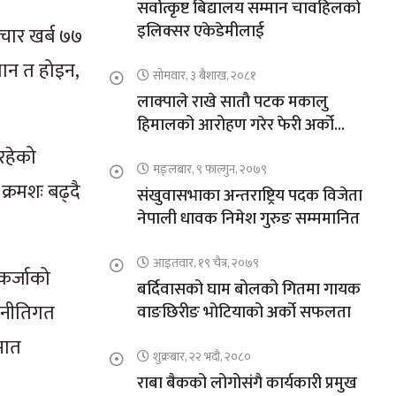
सर्वोत्कृष्ट बिद्यालय सम्मान चावहिलको
इलिक्सर एकेडेमीलाई
 चार खर्ब ७७
माधान त होइन,
सोमवार, ३ बैशाख, २०८१
लाक्पाले राखे सातौ पटक मकालु
हिमालको आरोहण गरेर फेरी अर्को
कीर्तिमान
 रहेको
मङ्लबार, ९ फाल्गुन, २०७९
क्रमशः बढ्दै
संखुवासभाका अन्तराष्ट्रिय पदक विजेता
नेपाली धावक निमेश गुरुङ सम्ममानित
आइतवार, १९ चैत्र, २०७९
कर्जाको
बर्दिवासको घाम बोलको गितमा गायक
र नीतिगत
वाङछिरीङ भोटियाको अर्को सफलता
सात
शुक्रबार, २२ भदौ, २०८०
राबा बैकको लोगोसंगै कार्यकारी प्रमुख