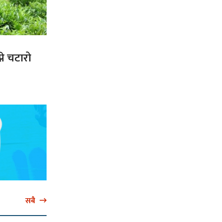
ने चटारो
सबै