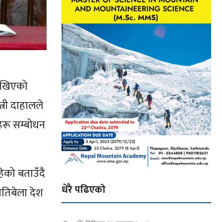
 देखिएको
्री दाहालले
हरू सम्बोधन
हेको बताउँदै
धेरै पढिएको
 यतिबेला देश