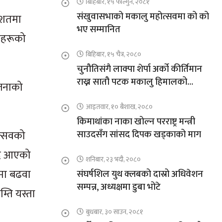
बिहिबार, १५ फाल्गुन, २०८१
संखुवासभाको मकालु महोत्सवमा को को
िशतमा
भए सम्मानित
यीहरूको
बिहिबार, १५ चैत्र, २०८०
चुनौतिसंगै लाक्पा शेर्पा अर्को कीर्तिमान
राख्न सातौ पटक मकालु हिमालको
ोजनाको
आरोहणमा
आइतवार, १० बैशाख, २०८०
किमाथांका नाका खोल्न परराष्ट्र मन्त्री
ोत्सवको
साउदसँग सांसद दिपक खड्काको माग
उँदै आएको
शनिबार, २३ भदौ, २०८०
दनमा बढवा
संघर्षशिल युथ क्लबको दास्रो अधिवेशन
सम्पन्न, अध्यक्षमा डुबा भोटे
म्ति यस्ता
बुधबार, ३० साउन, २०८१