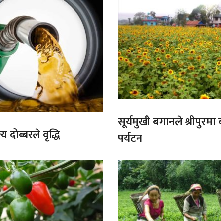
सूर्यमुखी बगानले श्रीपुरमा
य दोब्बरले वृद्धि
पर्यटन