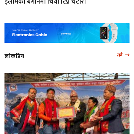
इलामका बगानमा चिया टिप्ने चटारो
लोकप्रिय
सबै