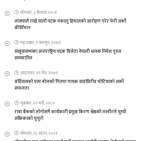
सोमवार, ३ बैशाख, २०८१
लाक्पाले राखे सातौ पटक मकालु हिमालको आरोहण गरेर फेरी अर्को
कीर्तिमान
मङ्लबार, ९ फाल्गुन, २०७९
संखुवासभाका अन्तराष्ट्रिय पदक विजेता नेपाली धावक निमेश गुरुङ
सम्ममानित
आइतवार, १९ चैत्र, २०७९
बर्दिवासको घाम बोलको गितमा गायक वाङछिरीङ भोटियाको अर्को
सफलता
शुक्रबार, २२ भदौ, २०८०
राबा बैकको लोगोसंगै कार्यकारी प्रमुख किरण श्रेष्ठको तस्वीरले चुम्यो
अफ्रिकाको चुचुरो
सोमवार, २८ साउन, २०८१