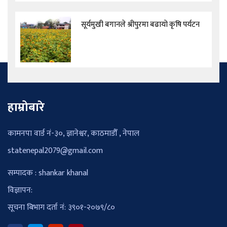
सूर्यमुखी बगानले श्रीपुरमा बढायो कृषि पर्यटन
हाम्रोबारे
कामनपा वार्ड नं-३०, ज्ञानेश्वर, काठमाडौँ , नेपाल
statenepal2079@gmail.com
सम्पादक : shankar khanal
विज्ञापन:
सूचना बिभाग दर्ता नं: ३९०१-२०७९/८०