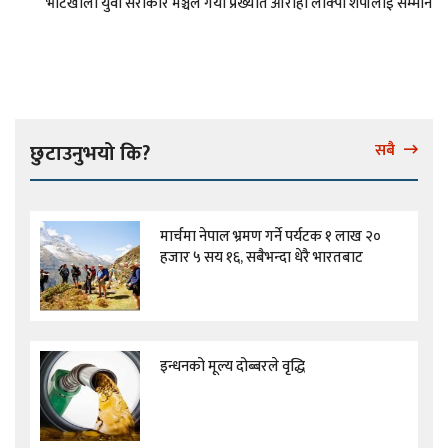
भोटखोला युवा सरोकार मञ्चले गर्यो प्रख्यात आरोही लाक्पा शेर्पालाई सम्मान
छुटाउनुभयो कि?
सबै
मार्चमा नेपाल भ्रमण गर्ने पर्यटक १ लाख २०
हजार ५ सय १६, सबैभन्दा धेरै भारतबाट
इन्धनको मूल्य दोब्बरले वृद्धि