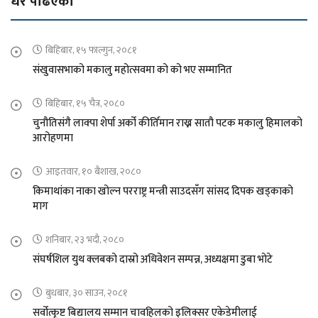
धेरै पढिएको
बिहिबार, १५ फाल्गुन, २०८१
संखुवासभाको मकालु महोत्सवमा को को भए सम्मानित
बिहिबार, १५ चैत्र, २०८०
चुनौतिसंगै लाक्पा शेर्पा अर्को कीर्तिमान राख्न सातौ पटक मकालु हिमालको
आरोहणमा
आइतवार, १० बैशाख, २०८०
किमाथांका नाका खोल्न परराष्ट्र मन्त्री साउदसँग सांसद दिपक खड्काको
माग
शनिबार, २३ भदौ, २०८०
संघर्षशिल युथ क्लबको दास्रो अधिवेशन सम्पन्न, अध्यक्षमा डुबा भोटे
बुधबार, ३० साउन, २०८१
सर्वोत्कृष्ट बिद्यालय सम्मान चावहिलको इलिक्सर एकेडेमीलाई