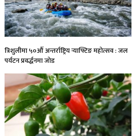
त्रिशुलीमा ५०औँ अन्तर्राष्ट्रिय र्‍याफ्टिङ महोत्सव : जल
पर्यटन प्रवर्द्धनमा जोड