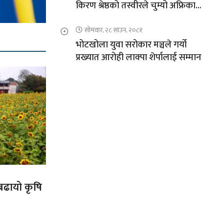
किरण श्रेष्ठको तस्वीरले चुम्यो अफ्रिकाको
चुचुरो
सोमवार, २८ साउन, २०८१
भोटखोला युवा सरोकार मञ्चले गर्यो
प्रख्यात आरोही लाक्पा शेर्पालाई सम्मान
 बढायो कृषि