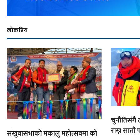
लोकप्रिय
चुनौतिसंगै ल
राख्न सात
संखुवासभाको मकालु महोत्सवमा को