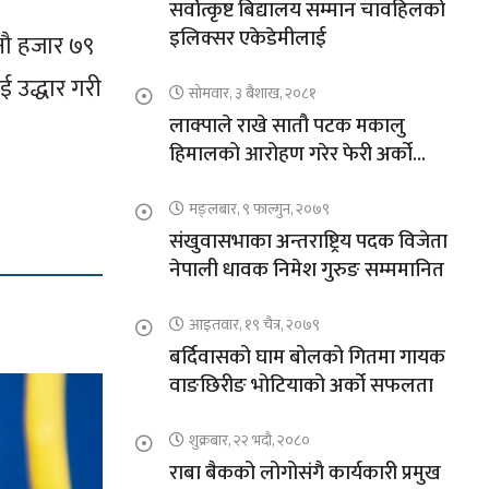
सर्वोत्कृष्ट बिद्यालय सम्मान चावहिलको
इलिक्सर एकेडेमीलाई
नौ हजार ७९
 उद्धार गरी
सोमवार, ३ बैशाख, २०८१
लाक्पाले राखे सातौ पटक मकालु
हिमालको आरोहण गरेर फेरी अर्को
कीर्तिमान
मङ्लबार, ९ फाल्गुन, २०७९
संखुवासभाका अन्तराष्ट्रिय पदक विजेता
नेपाली धावक निमेश गुरुङ सम्ममानित
आइतवार, १९ चैत्र, २०७९
बर्दिवासको घाम बोलको गितमा गायक
वाङछिरीङ भोटियाको अर्को सफलता
शुक्रबार, २२ भदौ, २०८०
राबा बैकको लोगोसंगै कार्यकारी प्रमुख