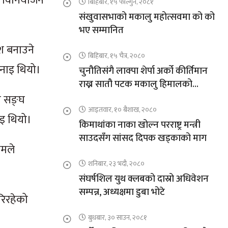
ेट विनियोजन
बिहिबार, १५ फाल्गुन, २०८१
संखुवासभाको मकालु महोत्सवमा को को
भए सम्मानित
श बनाउने
बिहिबार, १५ चैत्र, २०८०
भनाइ थियो।
चुनौतिसंगै लाक्पा शेर्पा अर्को कीर्तिमान
राख्न सातौ पटक मकालु हिमालको
आरोहणमा
ा सङ्घ
आइतवार, १० बैशाख, २०८०
ाइ थियो।
किमाथांका नाका खोल्न परराष्ट्र मन्त्री
साउदसँग सांसद दिपक खड्काको माग
यमले
शनिबार, २३ भदौ, २०८०
।
संघर्षशिल युथ क्लबको दास्रो अधिवेशन
सम्पन्न, अध्यक्षमा डुबा भोटे
रिरहेको
बुधबार, ३० साउन, २०८१