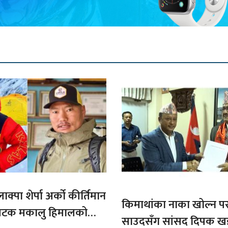
ाक्पा शेर्पा अर्को कीर्तिमान
किमाथांका नाका खोल्न परराष्
ौ पटक मकालु हिमालको
साउदसँग सांसद दिपक ख