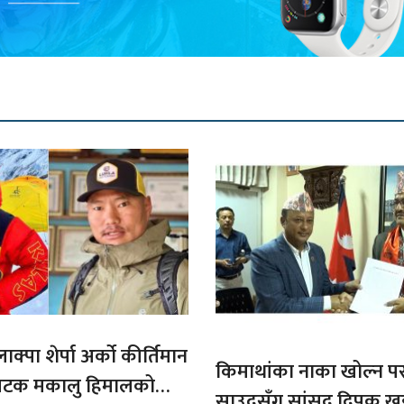
ाक्पा शेर्पा अर्को कीर्तिमान
किमाथांका नाका खोल्न परराष्
ौ पटक मकालु हिमालको
साउदसँग सांसद दिपक ख