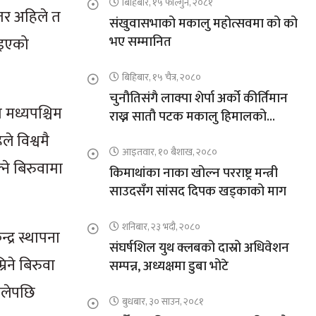
बिहिबार, १५ फाल्गुन, २०८१
 तर अहिले त
संखुवासभाको मकालु महोत्सवमा को को
भए सम्मानित
पाइएको
बिहिबार, १५ चैत्र, २०८०
चुनौतिसंगै लाक्पा शेर्पा अर्को कीर्तिमान
 मध्यपश्चिम
राख्न सातौ पटक मकालु हिमालको
आरोहणमा
े विश्वमै
आइतवार, १० बैशाख, २०८०
ने बिरुवामा
किमाथांका नाका खोल्न परराष्ट्र मन्त्री
साउदसँग सांसद दिपक खड्काको माग
शनिबार, २३ भदौ, २०८०
द्र स्थापना
संघर्षशिल युथ क्लबको दास्रो अधिवेशन
रिने बिरुवा
सम्पन्न, अध्यक्षमा डुबा भोटे
थालेपछि
बुधबार, ३० साउन, २०८१