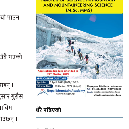
े यो पाउन
ाउँदै गएको
ाउछन् ।
ुसार गुराँस
माविमा
धेरै पढिएको
ाउछन् ।