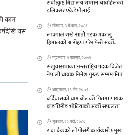
सर्वोत्कृष्ट बिद्यालय सम्मान चावहिलको
इलिक्सर एकेडेमीलाई
ागि काम
सोमवार, ३ बैशाख, २०८१
वर्षदेखि यस
लाक्पाले राखे सातौ पटक मकालु
हिमालको आरोहण गरेर फेरी अर्को
कीर्तिमान
मङ्लबार, ९ फाल्गुन, २०७९
संखुवासभाका अन्तराष्ट्रिय पदक विजेता
नेपाली धावक निमेश गुरुङ सम्ममानित
आइतवार, १९ चैत्र, २०७९
बर्दिवासको घाम बोलको गितमा गायक
वाङछिरीङ भोटियाको अर्को सफलता
शुक्रबार, २२ भदौ, २०८०
राबा बैकको लोगोसंगै कार्यकारी प्रमुख