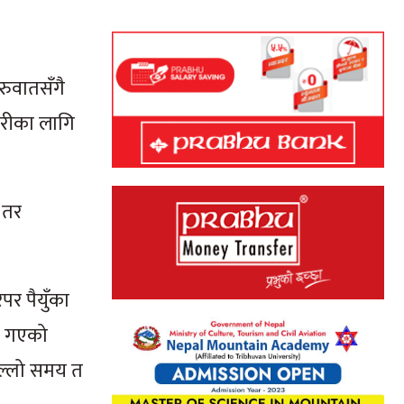
रुवातसँगै
हुरीका लागि
। तर
पर पैयुँका
दै गएको
छिल्लो समय त