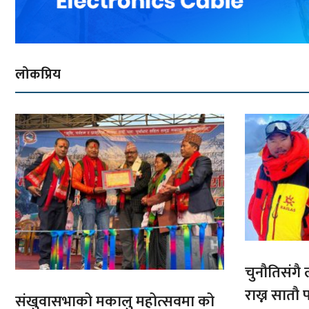
लोकप्रिय
चुनौतिसंगै ल
राख्न सात
संखुवासभाको मकालु महोत्सवमा को