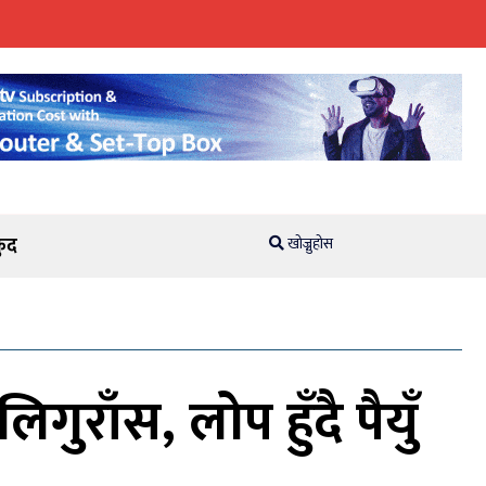
ुद
खोज्नुहोस
राँस, लोप हुँदै पैयुँ