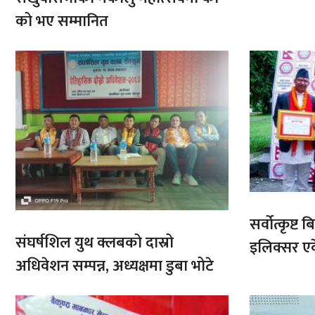
आरोहणमा
को भए सम्मानित
सर्वोत्कृष्
संघर्षशिल युथ क्लबको दास्रो
इलिक्सर ए
अधिवेशन सम्पन्न, अध्यक्षमा डुबा भोटे