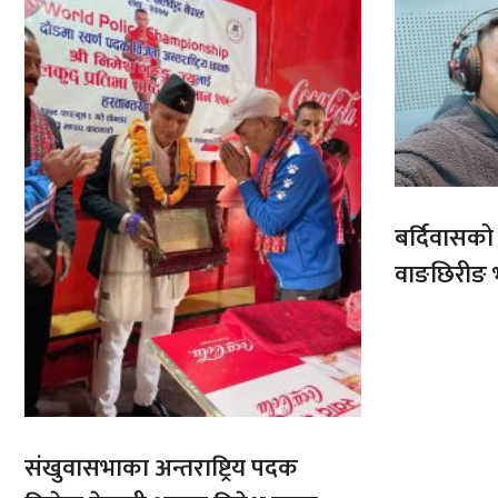
बर्दिवासक
वाङछिरीङ 
संखुवासभाका अन्तराष्ट्रिय पदक