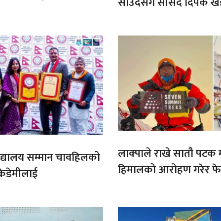
साउदसँग सांसद दिपक ख
माग
लाक्पाले राखे सातौ पटक
ट बिद्यालय सम्मान चावहिलको
हिमालको आरोहण गरेर फेर
केडेमीलाई
कीर्तिमान