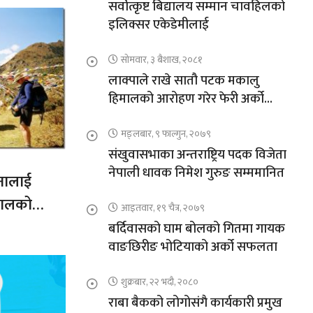
सर्वोत्कृष्ट बिद्यालय सम्मान चावहिलको
इलिक्सर एकेडेमीलाई
सोमवार, ३ बैशाख, २०८१
लाक्पाले राखे सातौ पटक मकालु
हिमालको आरोहण गरेर फेरी अर्को
कीर्तिमान
मङ्लबार, ९ फाल्गुन, २०७९
संखुवासभाका अन्तराष्ट्रिय पदक विजेता
नेपाली धावक निमेश गुरुङ सम्ममानित
नालाई
नेपालको
आइतवार, १९ चैत्र, २०७९
बर्दिवासको घाम बोलको गितमा गायक
वाङछिरीङ भोटियाको अर्को सफलता
शुक्रबार, २२ भदौ, २०८०
राबा बैकको लोगोसंगै कार्यकारी प्रमुख