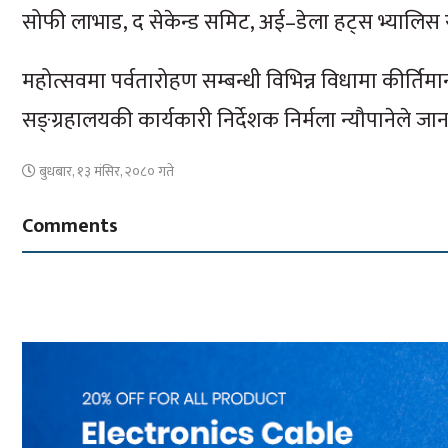
सोफी लाभाड, द सेकेन्ड समिट, अई–डेला हट्स भ्यालिस र ए
महोत्सवमा पर्वतारोहण सम्बन्धी विभिन्न विधामा कीर्तिमान 
सङ्ग्रहालयकी कार्यकारी निर्देशक निर्मला न्यौपानेले ज
बुधबार, १३ मंसिर, २०८० गते
Comments