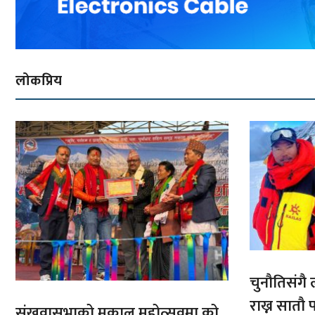
लोकप्रिय
चुनौतिसंगै ल
राख्न सात
संखुवासभाको मकालु महोत्सवमा को