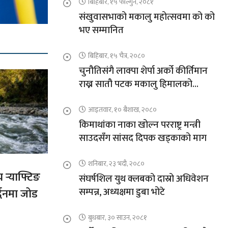
बिहिबार, १५ फाल्गुन, २०८१
संखुवासभाको मकालु महोत्सवमा को को
भए सम्मानित
बिहिबार, १५ चैत्र, २०८०
चुनौतिसंगै लाक्पा शेर्पा अर्को कीर्तिमान
राख्न सातौ पटक मकालु हिमालको
आरोहणमा
आइतवार, १० बैशाख, २०८०
किमाथांका नाका खोल्न परराष्ट्र मन्त्री
साउदसँग सांसद दिपक खड्काको माग
शनिबार, २३ भदौ, २०८०
य र्‍याफ्टिङ
संघर्षशिल युथ क्लबको दास्रो अधिवेशन
सम्पन्न, अध्यक्षमा डुबा भोटे
द्धनमा जोड
बुधबार, ३० साउन, २०८१