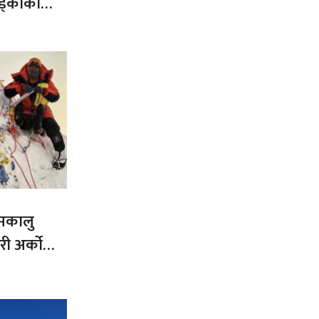
ड्काको
 मकालु
ी अर्को