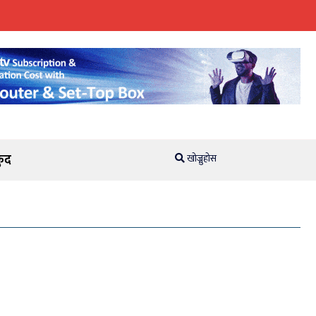
ुद
खोज्नुहोस