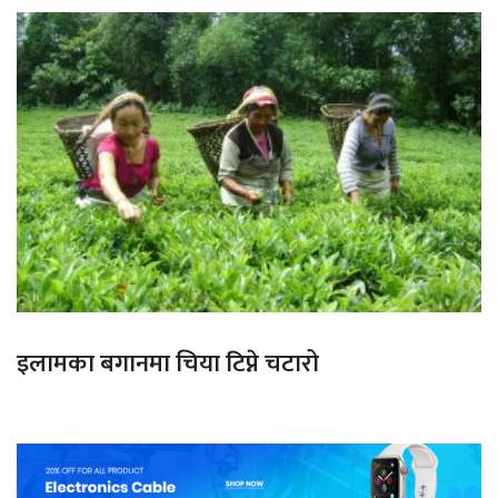
इलामका बगानमा चिया टिप्ने चटारो