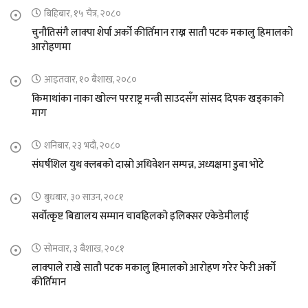
बिहिबार, १५ चैत्र, २०८०
चुनौतिसंगै लाक्पा शेर्पा अर्को कीर्तिमान राख्न सातौ पटक मकालु हिमालको
आरोहणमा
आइतवार, १० बैशाख, २०८०
किमाथांका नाका खोल्न परराष्ट्र मन्त्री साउदसँग सांसद दिपक खड्काको
माग
शनिबार, २३ भदौ, २०८०
संघर्षशिल युथ क्लबको दास्रो अधिवेशन सम्पन्न, अध्यक्षमा डुबा भोटे
बुधबार, ३० साउन, २०८१
सर्वोत्कृष्ट बिद्यालय सम्मान चावहिलको इलिक्सर एकेडेमीलाई
सोमवार, ३ बैशाख, २०८१
लाक्पाले राखे सातौ पटक मकालु हिमालको आरोहण गरेर फेरी अर्को
कीर्तिमान