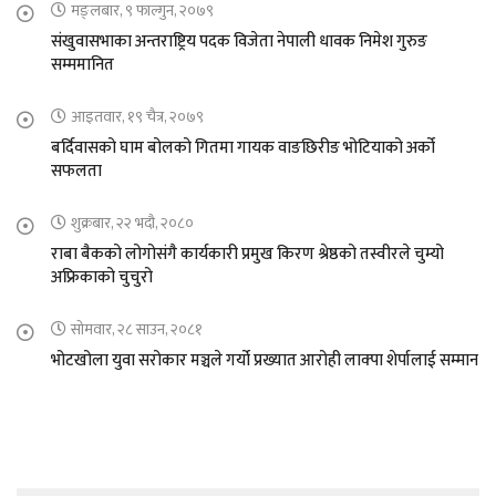
मङ्लबार, ९ फाल्गुन, २०७९
संखुवासभाका अन्तराष्ट्रिय पदक विजेता नेपाली धावक निमेश गुरुङ
सम्ममानित
आइतवार, १९ चैत्र, २०७९
बर्दिवासको घाम बोलको गितमा गायक वाङछिरीङ भोटियाको अर्को
सफलता
शुक्रबार, २२ भदौ, २०८०
राबा बैकको लोगोसंगै कार्यकारी प्रमुख किरण श्रेष्ठको तस्वीरले चुम्यो
अफ्रिकाको चुचुरो
सोमवार, २८ साउन, २०८१
भोटखोला युवा सरोकार मञ्चले गर्यो प्रख्यात आरोही लाक्पा शेर्पालाई सम्मान