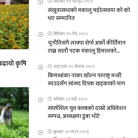
बिहिबार, १५ फाल्गुन, २०८१
संखुवासभाको मकालु महोत्सवमा को को
भए सम्मानित
बिहिबार, १५ चैत्र, २०८०
चुनौतिसंगै लाक्पा शेर्पा अर्को कीर्तिमान
राख्न सातौ पटक मकालु हिमालको
आरोहणमा
 बढायो कृषि
आइतवार, १० बैशाख, २०८०
किमाथांका नाका खोल्न परराष्ट्र मन्त्री
साउदसँग सांसद दिपक खड्काको माग
शनिबार, २३ भदौ, २०८०
संघर्षशिल युथ क्लबको दास्रो अधिवेशन
सम्पन्न, अध्यक्षमा डुबा भोटे
बुधबार, ३० साउन, २०८१