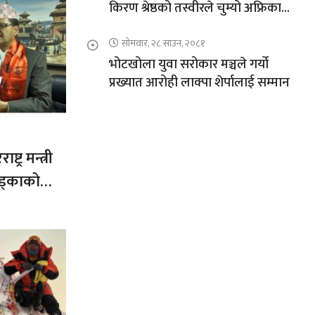
किरण श्रेष्ठको तस्वीरले चुम्यो अफ्रिकाको
चुचुरो
सोमवार, २८ साउन, २०८१
भोटखोला युवा सरोकार मञ्चले गर्यो
प्रख्यात आरोही लाक्पा शेर्पालाई सम्मान
ट्र मन्त्री
ड्काको