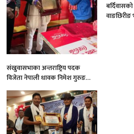
बर्दिवासक
वाङछिरीङ 
संखुवासभाका अन्तराष्ट्रिय पदक
विजेता नेपाली धावक निमेश गुरुङ
सम्ममानित