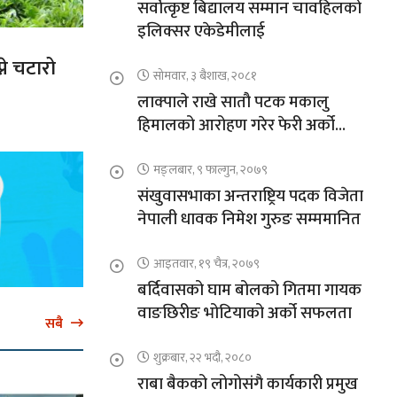
सर्वोत्कृष्ट बिद्यालय सम्मान चावहिलको
इलिक्सर एकेडेमीलाई
ने चटारो
सोमवार, ३ बैशाख, २०८१
लाक्पाले राखे सातौ पटक मकालु
हिमालको आरोहण गरेर फेरी अर्को
कीर्तिमान
मङ्लबार, ९ फाल्गुन, २०७९
संखुवासभाका अन्तराष्ट्रिय पदक विजेता
नेपाली धावक निमेश गुरुङ सम्ममानित
आइतवार, १९ चैत्र, २०७९
बर्दिवासको घाम बोलको गितमा गायक
वाङछिरीङ भोटियाको अर्को सफलता
सबै
शुक्रबार, २२ भदौ, २०८०
राबा बैकको लोगोसंगै कार्यकारी प्रमुख