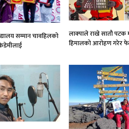
लाक्पाले राखे सातौ पटक
ट बिद्यालय सम्मान चावहिलको
हिमालको आरोहण गरेर फेर
केडेमीलाई
कीर्तिमान