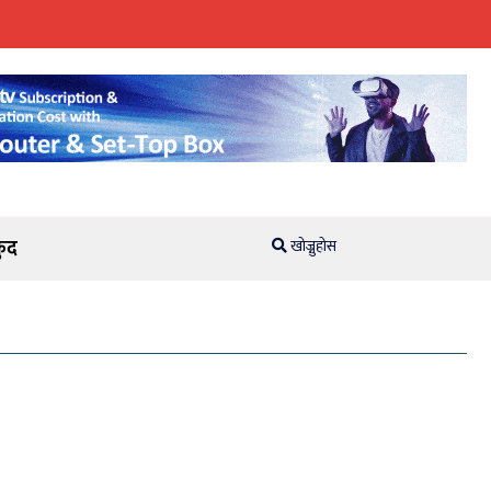
ुद
खोज्नुहोस