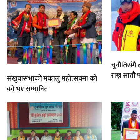
चुनौतिसंगै ल
राख्न सात
संखुवासभाको मकालु महोत्सवमा को
आरोहणमा
को भए सम्मानित