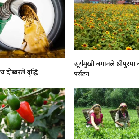
सूर्यमुखी बगानले श्रीपुरमा
य दोब्बरले वृद्धि
पर्यटन