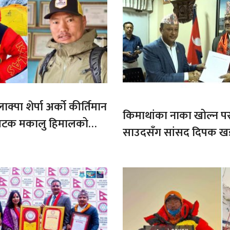
ाक्पा शेर्पा अर्को कीर्तिमान
किमाथांका नाका खोल्न परराष्
ौ पटक मकालु हिमालको
साउदसँग सांसद दिपक ख
माग